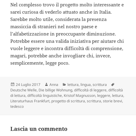
Nel complesso trovo il progetto molto interessante e
sarei curiosa di vederlo attuato anche in Italia.
Sarebbe molto utile, considerata la presenza
massiccia di stranieri nel nostro paese e
l’alfabetizzazione in preoccupante diminuzione.
Potrebbe essere una valida iniziativa per aiutare chi
vuole leggere e incontra difficoltà di comprensione,
magari, potrebbe anche invogliare chi, invece,
semplicemente, legge poco.
Scritto
Autore
Categorie
Tag
24 Luglio 2017
Anna
lettura
,
lingua
,
scrittura
il
Deutsche Welle
,
Die billige Wohnung
,
difficoltà di leggere
,
difficoltà
di lettura
,
difficoltà linguistiche
,
Kristof Magnusson
,
leggere
,
lettura
,
Literaturhaus Frankfurt
,
progetto di scrittura
,
scrittura
,
storie brevi
,
tedesco
Lascia un commento