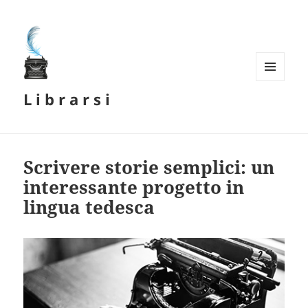
MENU
L i b r a r s i
E
WIDGET
Scrivere storie semplici: un
interessante progetto in
lingua tedesca