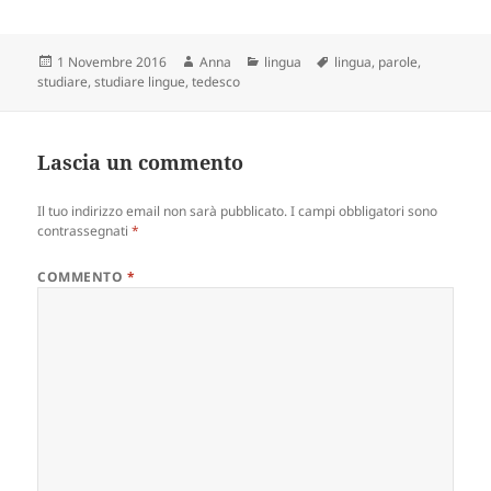
Scritto
Autore
Categorie
Tag
1 Novembre 2016
Anna
lingua
lingua
,
parole
,
il
studiare
,
studiare lingue
,
tedesco
Lascia un commento
Il tuo indirizzo email non sarà pubblicato.
I campi obbligatori sono
contrassegnati
*
COMMENTO
*