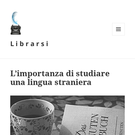
MENU
L i b r a r s i
E
WIDGET
L’importanza di studiare
una lingua straniera