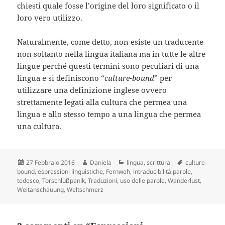
chiesti quale fosse l’origine del loro significato o il
loro vero utilizzo.
Naturalmente, come detto, non esiste un traducente
non soltanto nella lingua italiana ma in tutte le altre
lingue perché questi termini sono peculiari di una
lingua e si definiscono “
culture-bound
” per
utilizzare una definizione inglese ovvero
strettamente legati alla cultura che permea una
lingua e allo stesso tempo a una lingua che permea
una cultura.
Scritto
Autore
Categorie
Tag
27 Febbraio 2016
Daniela
lingua
,
scrittura
culture-
il
bound
,
espressioni linguistiche
,
Fernweh
,
intraducibilità parole
,
tedesco
,
Torschlußpanik
,
Traduzioni
,
uso delle parole
,
Wanderlust
,
Weltanschauung
,
Weltschmerz