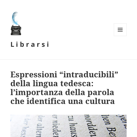
MENU
L i b r a r s i
E
WIDGET
Espressioni “intraducibili”
della lingua tedesca:
l’importanza della parola
che identifica una cultura