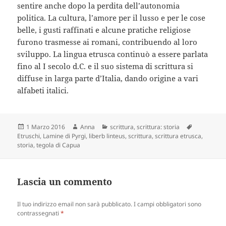
sentire anche dopo la perdita dell’autonomia
politica. La cultura, l’amore per il lusso e per le cose
belle, i gusti raffinati e alcune pratiche religiose
furono trasmesse ai romani, contribuendo al loro
sviluppo. La lingua etrusca continuò a essere parlata
fino al I secolo d.C. e il suo sistema di scrittura si
diffuse in larga parte d’Italia, dando origine a vari
alfabeti italici.
Scritto
Autore
Categorie
Tag
1 Marzo 2016
Anna
scrittura
,
scrittura: storia
il
Etruschi
,
Lamine di Pyrgi
,
liberb linteus
,
scrittura
,
scrittura etrusca
,
storia
,
tegola di Capua
Lascia un commento
Il tuo indirizzo email non sarà pubblicato.
I campi obbligatori sono
contrassegnati
*