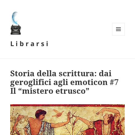
MENU
L i b r a r s i
E
WIDGET
Storia della scrittura: dai
geroglifici agli emoticon #7
Il “mistero etrusco”