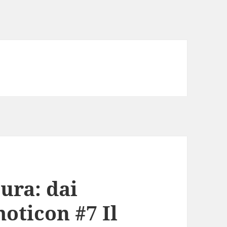
tura: dai
moticon #7 Il