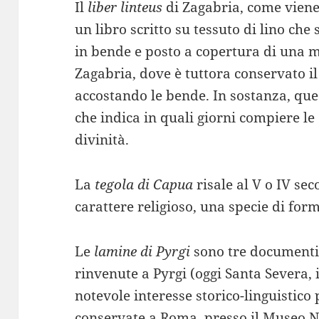
Il
liber linteus
di Zagabria, come viene
un libro scritto su tessuto di lino che 
in bende e posto a copertura di una 
Zagabria, dove è tuttora conservato il 
accostando le bende. In sostanza, qu
che indica in quali giorni compiere le 
divinità.
La
tegola di Capua
risale al V o IV sec
carattere religioso, una specie di form
Le
lamine di Pyrgi
sono tre documenti 
rinvenute a Pyrgi (oggi Santa Severa, 
notevole interesse storico-linguistico
conservate a Roma, presso il Museo Na