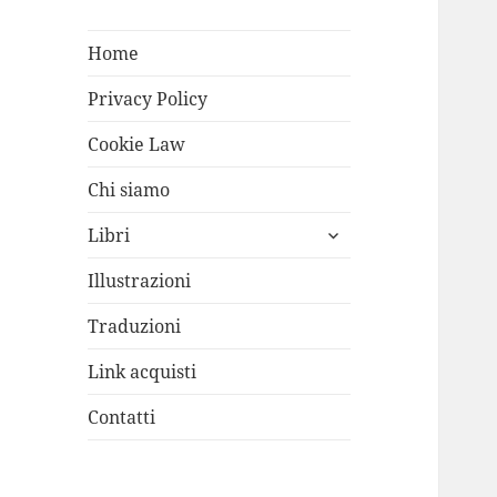
Home
Privacy Policy
Cookie Law
Chi siamo
apri
Libri
i
menù
Illustrazioni
child
Traduzioni
Link acquisti
Contatti