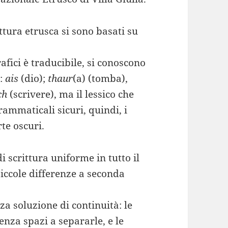
ittura etrusca si sono basati su
fici è traducibile, si conoscono
o:
ais
(dio);
thaur
(a) (tomba),
ch
(scrivere), ma il lessico che
rammaticali sicuri, quindi, i
te oscuri.
 scrittura uniforme in tutto il
piccole differenze a seconda
nza soluzione di continuità: le
enza spazi a separarle, e le