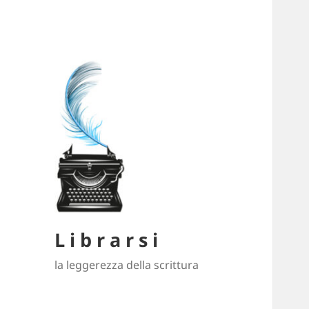
L i b r a r s i
la leggerezza della scrittura