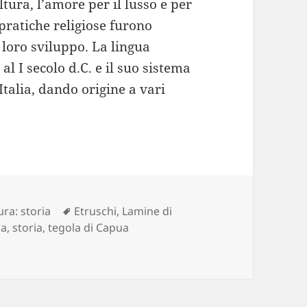
tura, l’amore per il lusso e per
e pratiche religiose furono
loro sviluppo. La lingua
al I secolo d.C. e il suo sistema
’Italia, dando origine a vari
Tag
ura: storia
Etruschi
,
Lamine di
ca
,
storia
,
tegola di Capua
ra: dai geroglifici agli emoticon #7 Il “mistero etrusco”