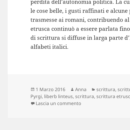
perdita dell’autonomia politica. La cul
le cose belle, i gusti raffinati e alcun
trasmesse ai romani, contribuendo al 
etrusca continuò a essere parlata fino 
di scrittura si diffuse in larga parte d
alfabeti italici.
Scritto
Autore
Categorie
1 Marzo 2016
Anna
scrittura
,
scritt
il
Pyrgi
,
liberb linteus
,
scrittura
,
scrittura etrus
su Storia della scrittu
Lascia un commento