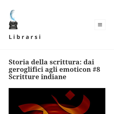
MENU
L i b r a r s i
E
WIDGET
Storia della scrittura: dai
geroglifici agli emoticon #8
Scritture indiane