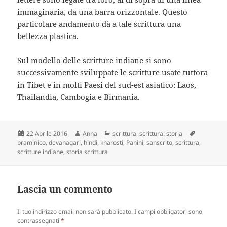
immaginaria, da una barra orizzontale. Questo
particolare andamento dà a tale scrittura una
bellezza plastica.
Sul modello delle scritture indiane si sono
successivamente sviluppate le scritture usate tuttora
in Tibet e in molti Paesi del sud-est asiatico: Laos,
Thailandia, Cambogia e Birmania.
Scritto
Autore
Categorie
Tag
22 Aprile 2016
Anna
scrittura
,
scrittura: storia
il
braminico
,
devanagari
,
hindi
,
kharosti
,
Panini
,
sanscrito
,
scrittura
,
scritture indiane
,
storia scrittura
Lascia un commento
Il tuo indirizzo email non sarà pubblicato.
I campi obbligatori sono
contrassegnati
*