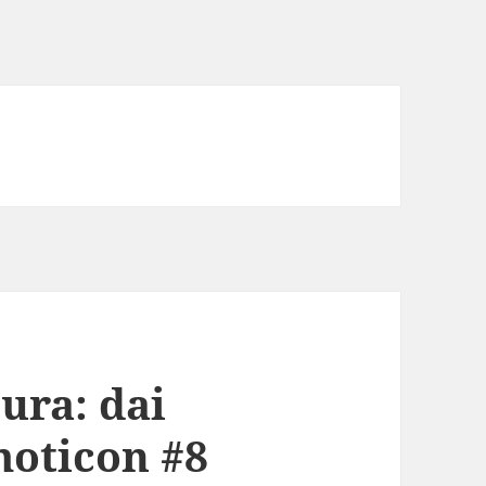
tura: dai
emoticon #8