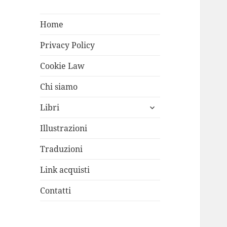
Home
Privacy Policy
Cookie Law
Chi siamo
apri
Libri
i
menù
Illustrazioni
child
Traduzioni
Link acquisti
Contatti