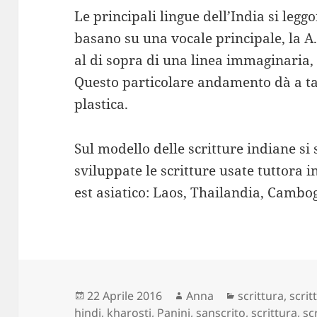
Le principali lingue dell’India si leggo
basano su una vocale principale, la A. 
al di sopra di una linea immaginaria,
Questo particolare andamento dà a ta
plastica.
Sul modello delle scritture indiane s
sviluppate le scritture usate tuttora i
est asiatico: Laos, Thailandia, Cambo
Scritto
Autore
Categorie
22 Aprile 2016
Anna
scrittura
,
scrit
il
hindi
,
kharosti
,
Panini
,
sanscrito
,
scrittura
,
sc