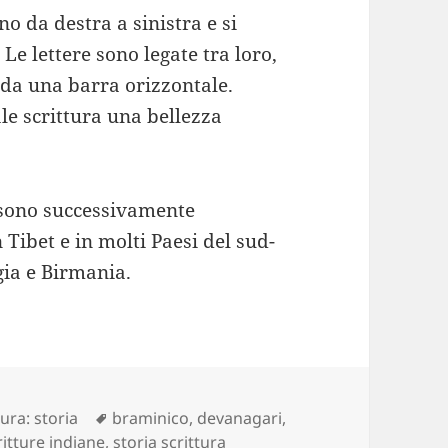
no da destra a sinistra e si
Le lettere sono legate tra loro,
 da una barra orizzontale.
le scrittura una bellezza
i sono successivamente
n Tibet e in molti Paesi del sud-
gia e Birmania.
Tag
tura: storia
braminico
,
devanagari
,
ritture indiane
,
storia scrittura