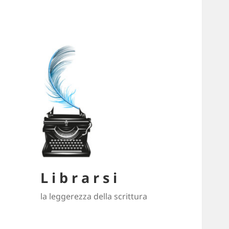
L i b r a r s i
la leggerezza della scrittura