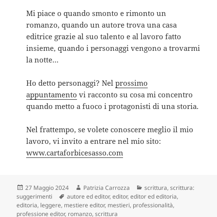
Mi piace o quando smonto e rimonto un
romanzo, quando un autore trova una casa
editrice grazie al suo talento e al lavoro fatto
insieme, quando i personaggi vengono a trovarmi
la notte…
Ho detto personaggi? Nel
prossimo
appuntamento
vi racconto su cosa mi concentro
quando metto a fuoco i protagonisti di una storia.
Nel frattempo, se volete conoscere meglio il mio
lavoro, vi invito a entrare nel mio sito:
www.cartaforbicesasso.com
Scritto
Autore
Categorie
27 Maggio 2024
Patrizia Carrozza
scrittura
,
scrittura:
il
Tag
suggerimenti
autore ed editor
,
editor
,
editor ed editoria
,
editoria
,
leggere
,
mestiere editor
,
mestieri
,
professionalità
,
professione editor
,
romanzo
,
scrittura