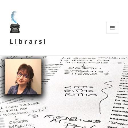
MENU
L i b r a r s i
E
WIDGET