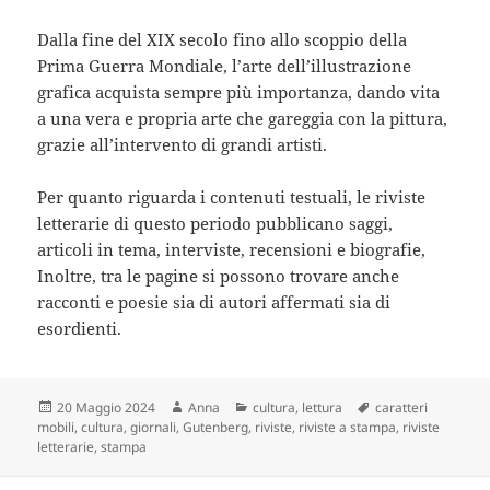
Dalla fine del XIX secolo fino allo scoppio della
Prima Guerra Mondiale, l’arte dell’illustrazione
grafica acquista sempre più importanza, dando vita
a una vera e propria arte che gareggia con la pittura,
grazie all’intervento di grandi artisti.
Per quanto riguarda i contenuti testuali, le riviste
letterarie di questo periodo pubblicano saggi,
articoli in tema, interviste, recensioni e biografie,
Inoltre, tra le pagine si possono trovare anche
racconti e poesie sia di autori affermati sia di
esordienti.
Scritto
Autore
Categorie
Tag
20 Maggio 2024
Anna
cultura
,
lettura
caratteri
il
mobili
,
cultura
,
giornali
,
Gutenberg
,
riviste
,
riviste a stampa
,
riviste
letterarie
,
stampa