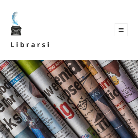
MENU
L i b r a r s i
E
WIDGET