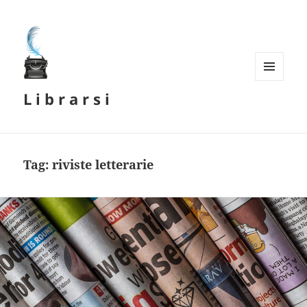
MENU
L i b r a r s i
E
WIDGET
Tag:
riviste letterarie