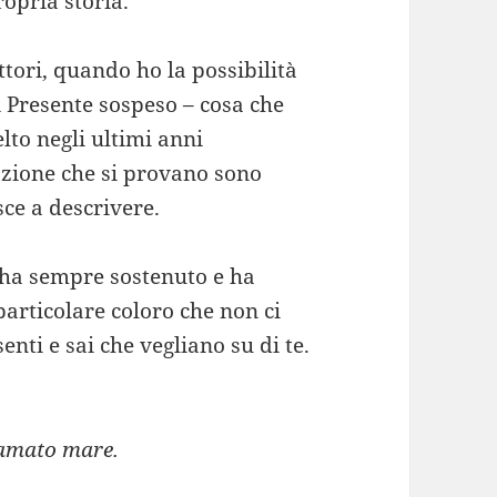
opria storia.
ttori, quando ho la possibilità
i Presente sospeso – cosa che
lto negli ultimi anni
mozione che si provano sono
sce a descrivere.
i ha sempre sostenuto e ha
 particolare coloro che non ci
ti e sai che vegliano su di te.
 amato mare.