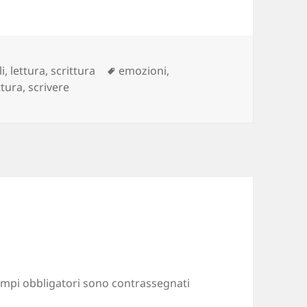
egorie
Tag
li
,
lettura
,
scrittura
emozioni
,
ttura
,
scrivere
ampi obbligatori sono contrassegnati