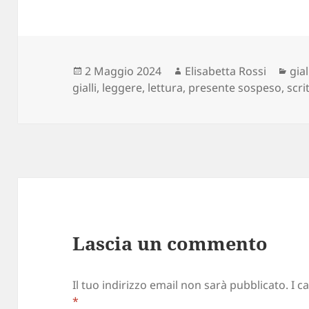
Scritto
Autore
Cat
2 Maggio 2024
Elisabetta Rossi
gial
il
gialli
,
leggere
,
lettura
,
presente sospeso
,
scri
Lascia un commento
Il tuo indirizzo email non sarà pubblicato.
I c
*