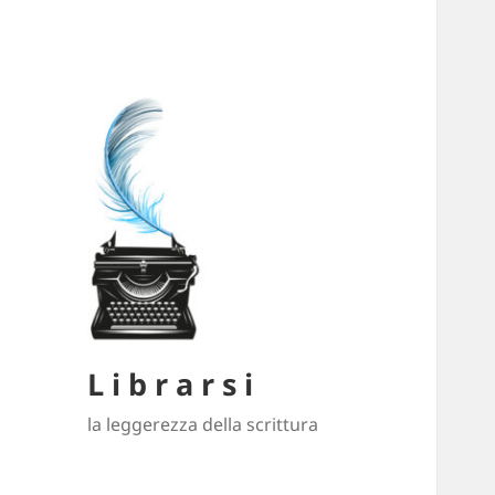
L i b r a r s i
la leggerezza della scrittura