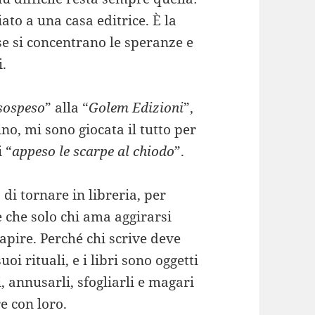
ato a una casa editrice. È la
ase si concentrano le speranze e
i.
sospeso
” alla “
Golem Edizioni
”,
no, mi sono giocata il tutto per
i “
appeso le scarpe al chiodo
”.
di tornare in libreria, per
 che solo chi ama aggirarsi
 capire. Perché chi scrive deve
oi rituali, e i libri sono oggetti
i, annusarli, sfogliarli e magari
e con loro.