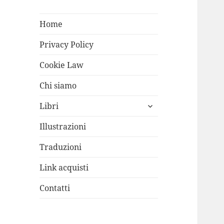
Home
Privacy Policy
Cookie Law
Chi siamo
apri
Libri
i
menù
Illustrazioni
child
Traduzioni
Link acquisti
Contatti