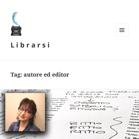
MENU
L i b r a r s i
E
WIDGET
Tag:
autore ed editor