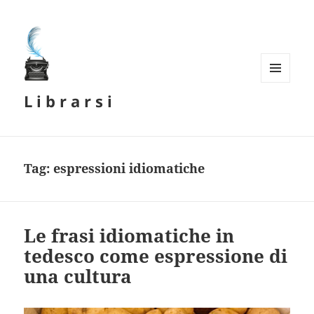
MENU
L i b r a r s i
E
WIDGET
Tag:
espressioni idiomatiche
Le frasi idiomatiche in
tedesco come espressione di
una cultura