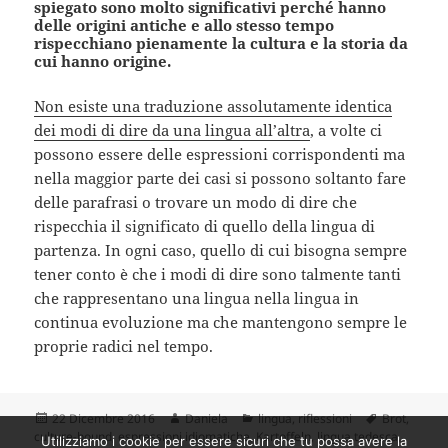
spiegato sono molto significativi perché hanno
delle origini antiche e allo stesso tempo
rispecchiano pienamente la cultura e la storia da
cui hanno origine.
Non esiste una traduzione assolutamente identica
dei modi di dire da una lingua all’altra
, a volte ci
possono essere delle espressioni corrispondenti ma
nella maggior parte dei casi si possono soltanto fare
delle parafrasi o trovare un modo di dire che
rispecchia il significato di quello della lingua di
partenza. In ogni caso, quello di cui bisogna sempre
tener conto è che i modi di dire sono talmente tanti
che rappresentano una lingua nella lingua in
continua evoluzione ma che mantengono sempre le
proprie radici nel tempo.
Scritto
Autore
Categorie
Tag
22 Dicembre 2016
Daniela
lingua
,
riflessioni
Brot
,
il
culture-bound
,
espressioni idiomatiche
,
Kartoffeln
,
lingua tedesca
,
Utilizziamo i cookie per essere sicuri che tu possa avere la