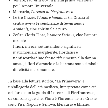
Venere,
Fioretta Gorini
(nella prima versione),
poi l’Amore Universale
Mercurio,
Lorenzo di Pierfrancesco
Le tre Grazie, l’
Amore humanus
(la Grazia al
centro aveva le sembianze di
Semiramide
Appiani
), cioè spirituale e puro
Zefiro-Cloris-Flora, l’
Amore Ferinus
, cioè l’amore
carnale
I fiori, invece, sottintendono significati
matrimoniali: margherite, fiordalisi e
nontiscordardimé fanno riferimento alla donna
amata; i fiori d’arancio e la borrana sono simbolo
di felicità matrimoniale.
In base alla lettura storica, “La Primavera” è
un’allegoria dell’età medicea, interpretata come età
dell’oro sotto la guida di Lorenzo di Pierfrancesco,
da cui consegue che: Flora è Florentia; le tre Grazie
sono Pisa, Napoli e Genova; Mercurio è Milano;