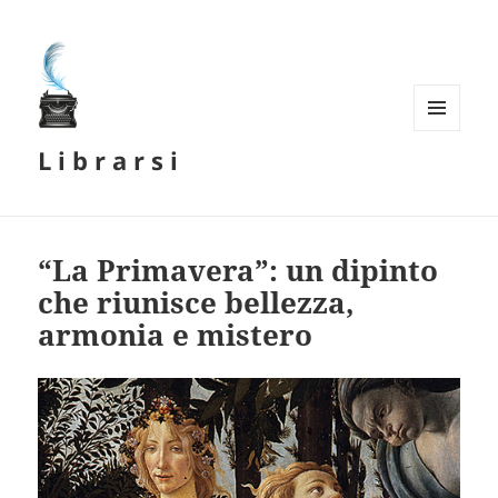
MENU
L i b r a r s i
E
WIDGET
“La Primavera”: un dipinto
che riunisce bellezza,
armonia e mistero