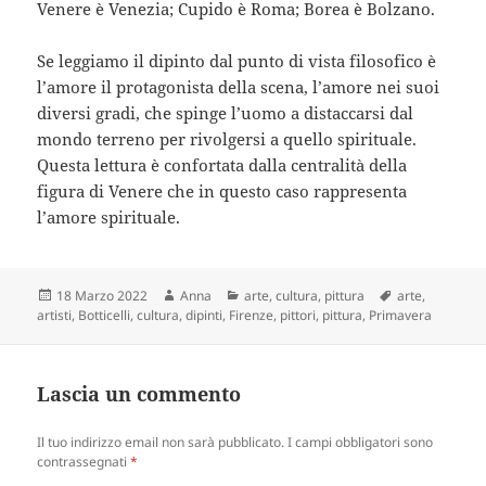
Venere è Venezia; Cupido è Roma; Borea è Bolzano.
Se leggiamo il dipinto dal punto di vista filosofico è
l’amore il protagonista della scena, l’amore nei suoi
diversi gradi, che spinge l’uomo a distaccarsi dal
mondo terreno per rivolgersi a quello spirituale.
Questa lettura è confortata dalla centralità della
figura di Venere che in questo caso rappresenta
l’amore spirituale.
Scritto
Autore
Categorie
Tag
18 Marzo 2022
Anna
arte
,
cultura
,
pittura
arte
,
il
artisti
,
Botticelli
,
cultura
,
dipinti
,
Firenze
,
pittori
,
pittura
,
Primavera
Lascia un commento
Il tuo indirizzo email non sarà pubblicato.
I campi obbligatori sono
contrassegnati
*