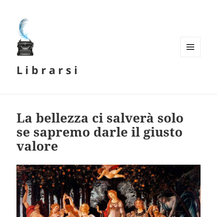
MENU
L i b r a r s i
E
WIDGET
La bellezza ci salverà solo
se sapremo darle il giusto
valore