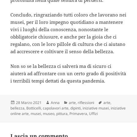
Concludo, ringraziando tutti coloro che lavorano nei
musei, per il loro impegno quotidiano a mantenere
vivi i luoghi della conoscenza, nonostante le
obbligatorie chiusure, e anche per la gioia che ci
regalano, con le loro pillole di cultura che ci aiutano
ad accrescere e coltivare il senso della bellezza.
Non so se la bellezza ci salverà ma di sicuro ci
aiuterà ad affrontare con un certo grado di positività
i terribili tempi dettati da questa pandemia.
Scritto
Autore
Categorie
Tag
28 Marzo 2021
Anna
arte
,
riflessioni
arte
,
il
bellezza
,
Botticelli
,
capolavori arte
,
dipinti
,
iniziative musei
,
iniziative
online arte
,
musei
,
museo
,
pittura
,
Primavera
,
Uffizi
Lascia un commento