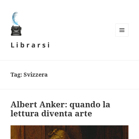
MENU
L i b r a r s i
E
WIDGET
Tag:
Svizzera
Albert Anker: quando la
lettura diventa arte