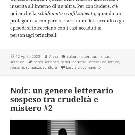
inserita all’interno di un’altra. Per concludere, c’è
poi anche la
schidionata
o
infilzamento
, quando un
protagonista compare in vari filoni del racconto o gli
episodi si intrecciano con i casi accaduti ai
personaggi principali.
Scritto
Autore
Categorie
12 Aprile 2023
Anna
cultura
,
letteratura
,
lettura
,
il
Tag
scrittura
generi letterari
,
generi narrativi
,
letteratura
,
lettura
,
su Il Romanzo, un ge
romanzi
,
romanzo
,
scrittura
Lascia un commento
Noir: un genere letterario
sospeso tra crudeltà e
mistero #2