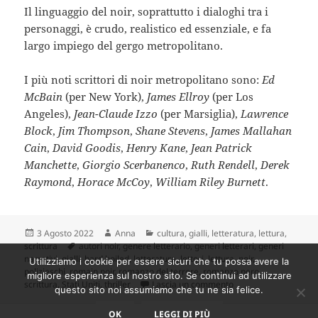
Il linguaggio del noir, soprattutto i dialoghi tra i
personaggi, è crudo, realistico ed essenziale, e fa
largo impiego del gergo metropolitano.
I più noti scrittori di noir metropolitano sono:
Ed
McBain
(per New York),
James Ellroy
(per Los
Angeles),
Jean-Claude Izzo
(per Marsiglia),
Lawrence
Block
,
Jim Thompson
,
Shane Stevens
,
James Mallahan
Cain
,
David Goodis
,
Henry Kane
,
Jean Patrick
Manchette
,
Giorgio Scerbanenco
,
Ruth Rendell
,
Derek
Raymond
,
Horace McCoy
,
William Riley Burnett
.
Scritto
Autore
Categorie
3 Agosto 2022
Anna
cultura
,
gialli
,
letteratura
,
lettura
,
il
Tag
scrittura
autori noir
,
genere letterario
,
generi letterari
,
generi
narrativi
,
gialli
,
hard boiled
,
letteratura
,
lettori
,
lettura
,
noir
,
Utilizziamo i cookie per essere sicuri che tu possa avere la
polizieschi
,
romain noir
,
romanzo del terrore
,
romanzo nero
,
migliore esperienza sul nostro sito. Se continui ad utilizzare
su Noir: un genere le
scrittura
,
Stati Uniti
,
thriller
Lascia un commento
questo sito noi assumiamo che tu ne sia felice.
OK
LEGGI DI PIÙ