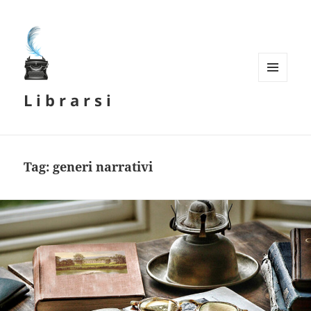
MENU
L i b r a r s i
E
WIDGET
Tag:
generi narrativi