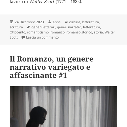
lavoro di
Walter Scott
(1771 – 1832).
Scritto
Autore
Categorie
24 Dicembre 2023
Anna
cultura
,
letteratura
,
il
Tag
scrittura
generi letterari
,
generi narrativi
,
letteratura
,
Ottocento
,
romanticismo
,
romanzo
,
romanzo storico
,
storia
,
Walter
su Romanzo storico: genere romantico per 
Scott
Lascia un commento
Il Romanzo, un genere
narrativo variegato e
affascinante #1