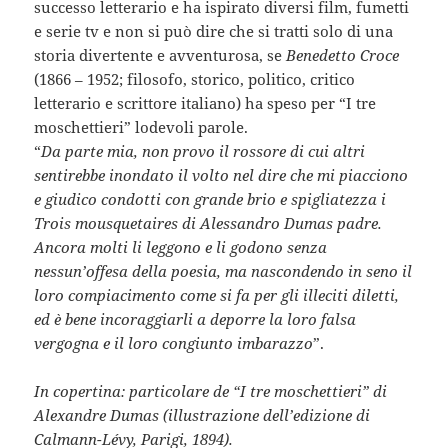
successo letterario e ha ispirato diversi film, fumetti
e serie tv e non si può dire che si tratti solo di una
storia divertente e avventurosa, se
Benedetto Croce
(1866 – 1952; filosofo, storico, politico, critico
letterario e scrittore italiano) ha speso per “I tre
moschettieri” lodevoli parole.
“
Da parte mia, non provo il rossore di cui altri
sentirebbe inondato il volto nel dire che mi piacciono
e giudico condotti con grande brio e spigliatezza i
Trois mousquetaires di Alessandro Dumas padre.
Ancora molti li leggono e li godono senza
nessun’offesa della poesia, ma nascondendo in seno il
loro compiacimento come si fa per gli illeciti diletti,
ed è bene incoraggiarli a deporre la loro falsa
vergogna e il loro congiunto imbarazzo
”.
In copertina: particolare de “I tre moschettieri” di
Alexandre Dumas (illustrazione dell’edizione di
Calmann-Lévy, Parigi, 1894).