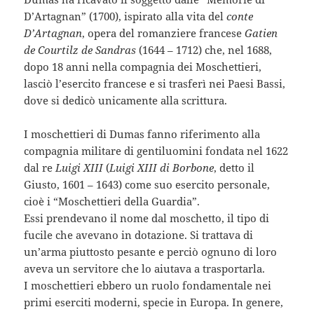
D’Artagnan” (1700), ispirato alla vita del
conte
D’Artagnan
, opera del romanziere francese
Gatien
de Courtilz de Sandras
(1644 – 1712) che, nel 1688,
dopo 18 anni nella compagnia dei Moschettieri,
lasciò l’esercito francese e si trasferì nei Paesi Bassi,
dove si dedicò unicamente alla scrittura.
I moschettieri di Dumas fanno riferimento alla
compagnia militare di gentiluomini fondata nel 1622
dal re
Luigi XIII
(
Luigi XIII di Borbone
, detto il
Giusto, 1601 – 1643) come suo esercito personale,
cioè i “Moschettieri della Guardia”.
Essi prendevano il nome dal moschetto, il tipo di
fucile che avevano in dotazione. Si trattava di
un’arma piuttosto pesante e perciò ognuno di loro
aveva un servitore che lo aiutava a trasportarla.
I moschettieri ebbero un ruolo fondamentale nei
primi eserciti moderni, specie in Europa. In genere,