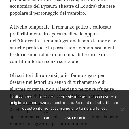
economico del Lyceum Theatre di Londra) che rese
popolare il personaggio del vampiro.
A livello temporale, il romanzo gotico è collocato
preferibilmente in epoca medievale oppure
nell’Ottocento. I temi più gettonati sono la morte, le
antiche profezie e la possessione demoniaca, mentre
le storie sono calate in un clima di terrore e di
conflitti interiori senza soluzione.
Gli scrittori di romanzi gotici fanno a gara per
destare nei lettori un senso di turbamento e di
allarme costante, non si lasciano neppure sfuggire
l’occasione di inserire scene violente, sangue e
Utilizziamo i cookie per essere sicuri che tu possa avere la
morti truculente.
migliore esperienza sul nostro sito. Se continui ad utilizzare
questo sito noi assumiamo che tu ne sia felice.
Anche i personaggi si allineano a tutto il resto,
spesso misteriosi e ambigui sono tormentati da pene
OK
LEGGI DI PIÙ
d’amore e soggetti a passioni violente.