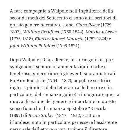
A fare compagnia a Walpole nell’Inghilterra della
seconda metà del Settecento ci sono altri scrittori di
questo genere narrativo, come:
Clara Reeve
(1729-
1807),
William Beckford
(1760-1844),
Matthew Lewis
(1775-1818),
Charles Robert Maturin
(1782-1824) e
John William Polidori
(1795-1821).
Dopo Walpole e Clara Reeve, le storie gotiche, pur
svolgendosi sempre in ambientazioni fosche e
tenebrose, videro ridursi gli eventi soprannaturali.
Fu Ann Radcliffe (1764 – 1823; popolare scrittrice
inglese, pioniera della letteratura dell’orrore e in
particolare, del romanzo gotico) a inaugurare questa
nuova direzione del genere e importante in questo
senso fu anche il romanzo epistolare “Dracula”
(1897) di
Bram Stoker
(1847 – 1912; scrittore
irlandese, noto in particolare per essere l’assistente
personale dell’attore
Henry Irving
e il direttore