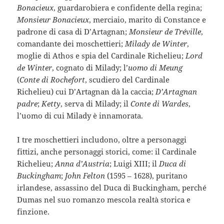
Bonacieux
, guardarobiera e confidente della regina;
Monsieur Bonacieux
, merciaio, marito di Constance e
padrone di casa di D’Artagnan;
Monsieur de Tréville
,
comandante dei moschettieri;
Milady de Winter
,
moglie di Athos e spia del Cardinale Richelieu;
Lord
de Winter
, cognato di Milady; l’
uomo di Meung
(
Conte di Rochefort
, scudiero del Cardinale
Richelieu) cui D’Artagnan dà la caccia;
D’Artagnan
padre
;
Ketty
, serva di Milady; il
Conte di Wardes
,
l’uomo di cui Milady è innamorata.
I tre moschettieri includono, oltre a personaggi
fittizi, anche personaggi storici, come: il Cardinale
Richelieu;
Anna d’Austria
; Luigi XIII; il
Duca di
Buckingham
;
John Felton
(1595 – 1628), puritano
irlandese, assassino del Duca di Buckingham, perché
Dumas nel suo romanzo mescola realtà storica e
finzione.