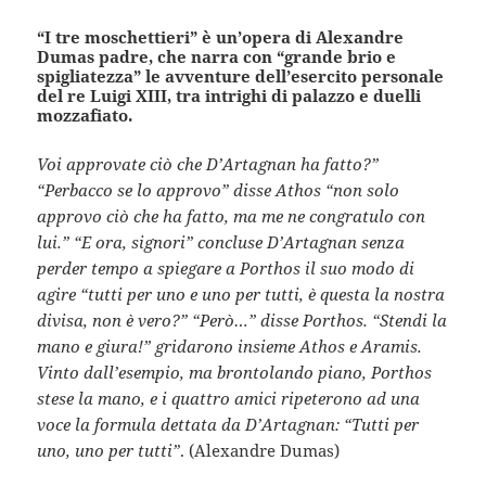
“I tre moschettieri” è un’opera di Alexandre
Dumas padre, che narra con “grande brio e
spigliatezza” le avventure dell’esercito personale
del re Luigi XIII, tra intrighi di palazzo e duelli
mozzafiato.
Voi approvate ciò che D’Artagnan ha fatto?”
“Perbacco se lo approvo” disse Athos “non solo
approvo ciò che ha fatto, ma me ne congratulo con
lui.” “E ora, signori” concluse D’Artagnan senza
perder tempo a spiegare a Porthos il suo modo di
agire “tutti per uno e uno per tutti, è questa la nostra
divisa, non è vero?” “Però…” disse Porthos. “Stendi la
mano e giura!” gridarono insieme Athos e Aramis.
Vinto dall’esempio, ma brontolando piano, Porthos
stese la mano, e i quattro amici ripeterono ad una
voce la formula dettata da D’Artagnan: “Tutti per
uno, uno per tutti”
. (Alexandre Dumas)