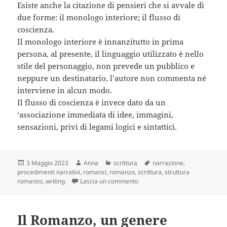
Esiste anche la citazione di pensieri che si avvale di
due forme: il monologo interiore; il flusso di
coscienza.
Il monologo interiore è innanzitutto in prima
persona, al presente, il linguaggio utilizzato è nello
stile del personaggio, non prevede un pubblico e
neppure un destinatario, l’autore non commenta né
interviene in alcun modo.
Il flusso di coscienza è invece dato da un
‘associazione immediata di idee, immagini,
sensazioni, privi di legami logici e sintattici.
Scritto
Autore
Categorie
Tag
3 Maggio 2023
Anna
scrittura
narrazione
,
il
procedimenti narrativi
,
romanzi
,
romanzo
,
scrittura
,
struttura
su Il Romanzo, sequenze e proc
romanzo
,
writing
Lascia un commento
Il Romanzo, un genere