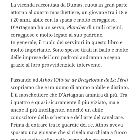
La vicenda raccontata da Dumas, ruota in gran parte
attorno al quarto moschettiere, un giovane tra i 18 e
i 20 anni, abile con la spada e molto coraggioso.
D’Artagnan ha un servo,
Planchet
di umili origini,
coraggioso e molto legato al suo padrone.
In generale, il ruolo dei servitori in questo libro è
molto importante. Sono spesso tirati in ballo e molte
delle imprese dei loro padroni andranno a segno
grazie al loro provvidenziale intervento.
Passando ad
Athos
(
Olivier de Bragelonne de La Fère
)
scopriamo che è un uomo di animo nobile e distinto.
È il moschettiere che D’Artagnan ammira di più. Tra
i quattro è quasi sicuramente il più viziato, ma è
anche il più intelligente, nonché un abile
conoscitore della scherma e dell’arte del cavalcare.
Prima di entrare tra le guardie del re, Athos aveva
sposato una giovane che si rivelò marchiata a fuoco
con un giglio sulla spalla, segno che era stata