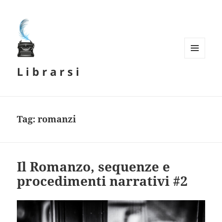
MENU
L i b r a r s i
E
WIDGET
Tag:
romanzi
Il Romanzo, sequenze e
procedimenti narrativi #2