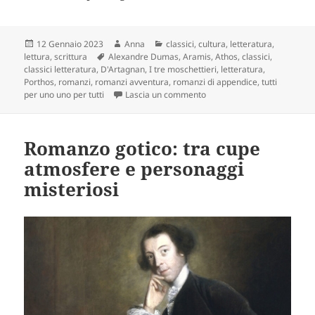
Scritto
Autore
Categorie
12 Gennaio 2023
Anna
classici
,
cultura
,
letteratura
,
il
Tag
lettura
,
scrittura
Alexandre Dumas
,
Aramis
,
Athos
,
classici
,
classici letteratura
,
D'Artagnan
,
I tre moschettieri
,
letteratura
,
Porthos
,
romanzi
,
romanzi avventura
,
romanzi di appendice
,
tutti
su “I tre moschettieri” di Du
per uno uno per tutti
Lascia un commento
Romanzo gotico: tra cupe
atmosfere e personaggi
misteriosi