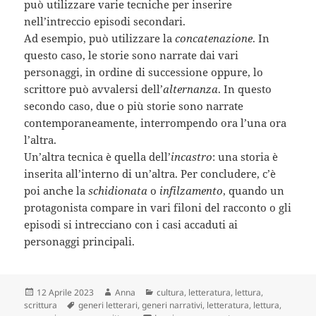
può utilizzare varie tecniche per inserire
nell’intreccio episodi secondari.
Ad esempio, può utilizzare la
concatenazione
. In
questo caso, le storie sono narrate dai vari
personaggi, in ordine di successione oppure, lo
scrittore può avvalersi dell’
alternanza
. In questo
secondo caso, due o più storie sono narrate
contemporaneamente, interrompendo ora l’una ora
l’altra.
Un’altra tecnica è quella dell’
incastro
: una storia è
inserita all’interno di un’altra. Per concludere, c’è
poi anche la
schidionata
o
infilzamento
, quando un
protagonista compare in vari filoni del racconto o gli
episodi si intrecciano con i casi accaduti ai
personaggi principali.
Scritto
Autore
Categorie
12 Aprile 2023
Anna
cultura
,
letteratura
,
lettura
,
il
Tag
scrittura
generi letterari
,
generi narrativi
,
letteratura
,
lettura
,