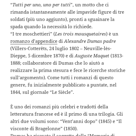
“
Tutti per uno, uno per tutti
”, un motto che ci
rimanda istantaneamente alle impavide figure di tre
soldati (più uno aggiunto), pronti a sguainare la
spada quando la necessità lo richiede.
“I tre moschettieri” (
Les trois mousquetaires
) è un
romanzo d’appendice
di
Alexandre Dumas padre
(Villers-Cotterêts, 24 luglio 1802 – Neuville-lès-
Dieppe, 5 dicembre 1870) e di
Auguste Maquet
(1813-
1888; collaboratore di Dumas che lo aiutò a
realizzare la prima stesura e fece le ricerche storiche
sull’argomento). Come tutti i romanzi di questo
genere, fu inizialmente pubblicato a puntate, nel
1844, sul giornale “Le Siècle”.
È uno dei romanzi più celebri e tradotti della
letteratura francese ed è il primo di una trilogia. Gli
altri due volumi sono: “Vent’anni dopo” (1845) e “Il
visconte di Bragelonne” (1850).
Dumas ha ricavato il soggetto dalle “Memorie di