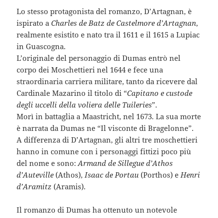
Lo stesso protagonista del romanzo, D’Artagnan, è
ispirato a
Charles de Batz de Castelmore d’Artagnan
,
realmente esistito e nato tra il 1611 e il 1615 a Lupiac
in Guascogna.
L’originale del personaggio di Dumas entrò nel
corpo dei Moschettieri nel 1644 e fece una
straordinaria carriera militare, tanto da ricevere dal
Cardinale Mazarino il titolo di “
Capitano e custode
degli uccelli della voliera delle Tuileries
”.
Morì in battaglia a Maastricht, nel 1673. La sua morte
è narrata da Dumas ne “Il visconte di Bragelonne”.
A differenza di D’Artagnan, gli altri tre moschettieri
hanno in comune con i personaggi fittizi poco più
del nome e sono:
Armand de Sillegue d’Athos
d’Auteville
(Athos),
Isaac de Portau
(Porthos) e
Henri
d’Aramitz
(Aramis).
Il romanzo di Dumas ha ottenuto un notevole