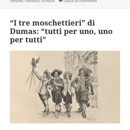
su Il Romanzo, un ge
romanzi
,
romanzo
,
scrittura
Lascia un commento
“I tre moschettieri” di
Dumas: “tutti per uno, uno
per tutti”