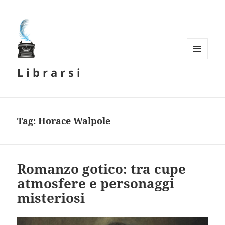
MENU
L i b r a r s i
E
WIDGET
Tag:
Horace Walpole
Romanzo gotico: tra cupe
atmosfere e personaggi
misteriosi