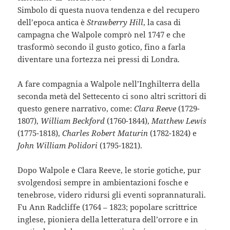
Simbolo di questa nuova tendenza e del recupero
dell’epoca antica è
Strawberry Hill
, la casa di
campagna che Walpole comprò nel 1747 e che
trasformò secondo il gusto gotico, fino a farla
diventare una fortezza nei pressi di Londra.
A fare compagnia a Walpole nell’Inghilterra della
seconda metà del Settecento ci sono altri scrittori di
questo genere narrativo, come:
Clara Reeve
(1729-
1807),
William Beckford
(1760-1844),
Matthew Lewis
(1775-1818),
Charles Robert Maturin
(1782-1824) e
John William Polidori
(1795-1821).
Dopo Walpole e Clara Reeve, le storie gotiche, pur
svolgendosi sempre in ambientazioni fosche e
tenebrose, videro ridursi gli eventi soprannaturali.
Fu Ann Radcliffe (1764 – 1823; popolare scrittrice
inglese, pioniera della letteratura dell’orrore e in