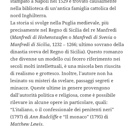
stampato a Napoli nel 1529 e trovato causalmente
nella biblioteca di un’antica famiglia cattolica del
nord Inghilterra.
La storia si svolge nella Puglia medievale, più
precisamente nel Regno di Sicilia del re Manfredi
(
Manfredi di Hohenstaufen
o
Manfredi di Svevia
o
Manfredi di Sicilia
, 1232 – 1266; ultimo sovrano della
dinastia sveva del Regno di Sicilia). Questo romanzo
che divenne un modello cui fecero riferimento nei
secoli molti intellettuali, è una miscela ben riuscita
di realismo e grottesco. Inoltre, l’autore non ha
lesinato su misteri da svelare, passaggi segreti e
minacce. Queste ultime in genere provengono
dall’autorità politica e religiosa, come è possibile
rilevare in alcune opere in particolare, quali:
“L’italiano, o il confessionale dei penitenti neri”
(1797) di
Ann Radcliffe
e “Il monaco” (1795) di
Matthew Lewis
.