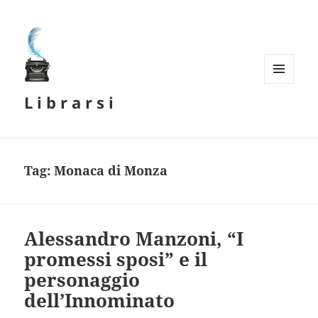
MENU
L i b r a r s i
E
WIDGET
Tag:
Monaca di Monza
Alessandro Manzoni, “I
promessi sposi” e il
personaggio
dell’Innominato