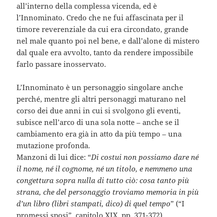
all’interno della complessa vicenda, ed è
l’Innominato. Credo che ne fui affascinata per il
timore reverenziale da cui era circondato, grande
nel male quanto poi nel bene, e dall’alone di mistero
dal quale era avvolto, tanto da rendere impossibile
farlo passare inosservato.
L’Innominato è un personaggio singolare anche
perché, mentre gli altri personaggi maturano nel
corso dei due anni in cui si svolgono gli eventi,
subisce nell’arco di una sola notte – anche se il
cambiamento era già in atto da più tempo – una
mutazione profonda.
Manzoni di lui dice: “
Di costui non possiamo dare né
il nome, né il cognome, né un titolo, e nemmeno una
congettura sopra nulla di tutto ciò: cosa tanto più
strana, che del personaggio troviamo memoria in più
d’un libro (libri stampati, dico) di quel tempo
” (“I
promessi sposi”, capitolo XIX, pp. 371-372)