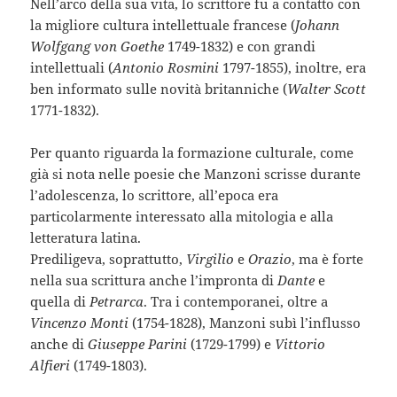
Nell’arco della sua vita, lo scrittore fu a contatto con
la migliore cultura intellettuale francese (
Johann
Wolfgang von Goethe
1749-1832) e con grandi
intellettuali (
Antonio Rosmini
1797-1855), inoltre, era
ben informato sulle novità britanniche (
Walter Scott
1771-1832).
Per quanto riguarda la formazione culturale, come
già si nota nelle poesie che Manzoni scrisse durante
l’adolescenza, lo scrittore, all’epoca era
particolarmente interessato alla mitologia e alla
letteratura latina.
Prediligeva, soprattutto,
Virgilio
e
Orazio
, ma è forte
nella sua scrittura anche l’impronta di
Dante
e
quella di
Petrarca
. Tra i contemporanei, oltre a
Vincenzo Monti
(1754-1828), Manzoni subì l’influsso
anche di
Giuseppe Parini
(1729-1799) e
Vittorio
Alfieri
(1749-1803).