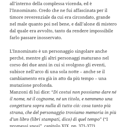
all’interno della complessa vicenda, ed è
l’Innominato. Credo che ne fui affascinata per il
timore reverenziale da cui era circondato, grande
nel male quanto poi nel bene, e dall’alone di mistero
dal quale era avvolto, tanto da rendere impossibile
farlo passare inosservato.
L’Innominato è un personaggio singolare anche
perché, mentre gli altri personaggi maturano nel
corso dei due anni in cui si svolgono gli eventi,
subisce nell’arco di una sola notte – anche se il
cambiamento era già in atto da più tempo – una
mutazione profonda.
Manzoni di lui dice: “
Di costui non possiamo dare né
il nome, né il cognome, né un titolo, e nemmeno una
congettura sopra nulla di tutto ciò: cosa tanto più
strana, che del personaggio troviamo memoria in più
d’un libro (libri stampati, dico) di quel tempo
” (“I
promessi sposi”, capitolo XIX, pp. 371-372)