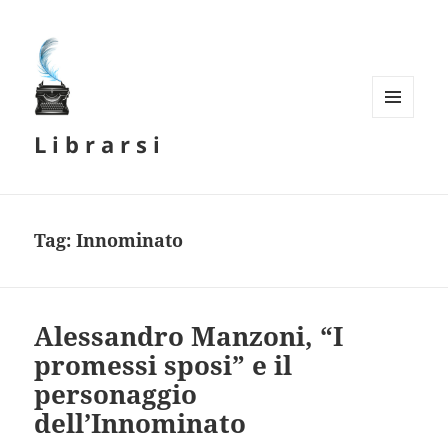
MENU
L i b r a r s i
E
WIDGET
Tag:
Innominato
Alessandro Manzoni, “I
promessi sposi” e il
personaggio
dell’Innominato