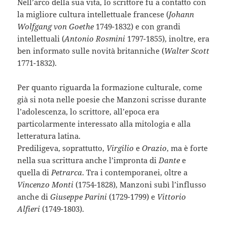
Nell’arco della sua vita, lo scrittore fu a contatto con
la migliore cultura intellettuale francese (
Johann
Wolfgang von Goethe
1749-1832) e con grandi
intellettuali (
Antonio Rosmini
1797-1855), inoltre, era
ben informato sulle novità britanniche (
Walter Scott
1771-1832).
Per quanto riguarda la formazione culturale, come
già si nota nelle poesie che Manzoni scrisse durante
l’adolescenza, lo scrittore, all’epoca era
particolarmente interessato alla mitologia e alla
letteratura latina.
Prediligeva, soprattutto,
Virgilio
e
Orazio
, ma è forte
nella sua scrittura anche l’impronta di
Dante
e
quella di
Petrarca
. Tra i contemporanei, oltre a
Vincenzo Monti
(1754-1828), Manzoni subì l’influsso
anche di
Giuseppe Parini
(1729-1799) e
Vittorio
Alfieri
(1749-1803).