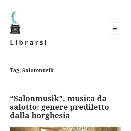
MENU
L i b r a r s i
E
WIDGET
Tag:
Salonmusik
“Salonmusik”, musica da
salotto: genere prediletto
dalla borghesia