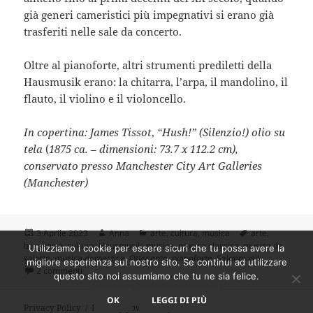
già generi cameristici più impegnativi si erano già
trasferiti nelle sale da concerto.
Oltre al pianoforte, altri strumenti prediletti della
Hausmusik erano: la chitarra, l’arpa, il mandolino, il
flauto, il violino e il violoncello.
In copertina:
James Tissot
,
“Hush!” (Silenzio!)
olio su
tela
(
1875 ca. – dimensioni: 73.7 x 112.2 cm),
conservato presso Manchester City Art Galleries
(Manchester)
Scritto
Autore
Categorie
Tag
3 Aprile 2023
Anna
arte
,
cultura
,
musica
arte
,
il
borghesia
,
cultura
,
Hausmusik
,
musica
,
musica classica
,
musica da
Utilizziamo i cookie per essere sicuri che tu possa avere la
salotto
,
musica domestica
,
Ottocento
,
pianoforte
,
Salonmusik
migliore esperienza sul nostro sito. Se continui ad utilizzare
su “Salonmusik”, musica da salotto: genere prediletto dalla
2 commenti
questo sito noi assumiamo che tu ne sia felice.
OK
LEGGI DI PIÙ
Privacy Policy
Proudly powered by WordPress