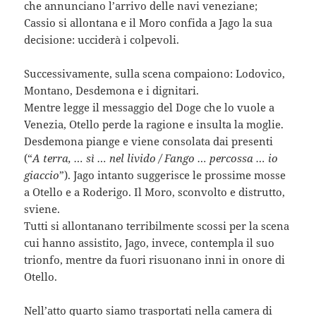
che annunciano l’arrivo delle navi veneziane;
Cassio si allontana e il Moro confida a Jago la sua
decisione: ucciderà i colpevoli.
Successivamente, sulla scena compaiono: Lodovico,
Montano, Desdemona e i dignitari.
Mentre legge il messaggio del Doge che lo vuole a
Venezia, Otello perde la ragione e insulta la moglie.
Desdemona piange e viene consolata dai presenti
(“
A terra, … sì … nel livido / Fango … percossa … io
giaccio
”). Jago intanto suggerisce le prossime mosse
a Otello e a Roderigo. Il Moro, sconvolto e distrutto,
sviene.
Tutti si allontanano terribilmente scossi per la scena
cui hanno assistito, Jago, invece, contempla il suo
trionfo, mentre da fuori risuonano inni in onore di
Otello.
Nell’atto quarto siamo trasportati nella camera di