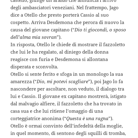
degli ambasciatori veneziani. Nel frattempo, Jago
dice a Otello che presto porterà Cassio al suo
cospetto. Arriva Desdemona che perora di nuovo la
causa del giovane capitano (“
Dio ti giocondi, o sposo
dell’alma mia sovran
”).
In risposta, Otello le chiede di mostrare il fazzoletto
che lui le ha regalato, al diniego della donna
reagisce con furia e Desdemona si allontana
disperata e sconvolta.
Otello si sente ferito e sfoga in un monologo la sua
amarezza (“
Dio, mi potevi scagliare
”), poi Jago lo fa
nascondere per ascoltare, non veduto, il dialogo tra
lui e Cassio. Il giovane ex capitano mostrerà, istigato
dal malvagio alfiere, il fazzoletto che ha trovato in
casa sua e che lui ritiene l’omaggio di una
corteggiatrice anonima (“
Questa è una ragna
”).
Otello è ormai convinto dell’infedeltà della moglie,
in quel momento, di sentono degli squilli di tromba,