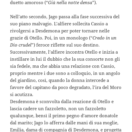
duetto amoroso (“
Già nella notte densa
”).
Nell’atto secondo, Jago passa alla fase successiva del
suo piano malvagio. L’alfiere sollecita Cassio a
rivolgersi a Desdemona per poter tornare nelle
grazie di Otello. Poi, in un monologo (“
Credo in un
Dio crudel
”) feroce riflette sul suo destino.
Successivamente, l’alfiere incontra Otello e inizia a
instillare in lui il dubbio che la sua consorte non gli
sia fedele, ma che abbia una relazione con Cassio,
proprio mentre i due sono a colloquio, in un angolo
del giardino, così, quando la donna intercede a
favore del capitano da poco degradato, l’ira del Moro
si acutizza.
Desdemona è sconvolta dalla reazione di Otello e
lascia cadere un fazzoletto, non un fazzoletto
qualunque, bensì il primo pegno d’amore donatole
dal marito; Jago lo afferra dalle mani di sua moglie,
Emilia, dama di compagnia di Desdemona, e progetta