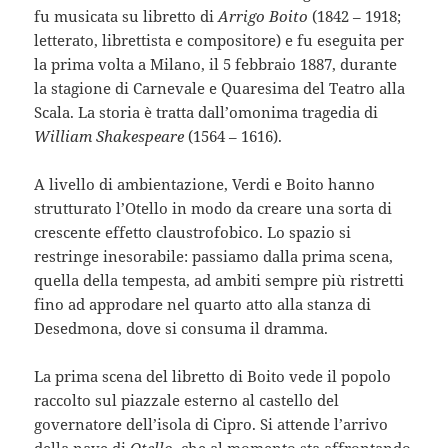
fu musicata su libretto di
Arrigo Boito
(1842 – 1918;
letterato, librettista e compositore) e fu eseguita per
la prima volta a Milano, il 5 febbraio 1887, durante
la stagione di Carnevale e Quaresima del Teatro alla
Scala. La storia è tratta dall’omonima tragedia di
William Shakespeare
(1564 – 1616).
A livello di ambientazione, Verdi e Boito hanno
strutturato l’Otello in modo da creare una sorta di
crescente effetto claustrofobico. Lo spazio si
restringe inesorabile: passiamo dalla prima scena,
quella della tempesta, ad ambiti sempre più ristretti
fino ad approdare nel quarto atto alla stanza di
Desedmona, dove si consuma il dramma.
La prima scena del libretto di Boito vede il popolo
raccolto sul piazzale esterno al castello del
governatore dell’isola di Cipro. Si attende l’arrivo
della nave di
Otello
,
che al momento sta affrontando