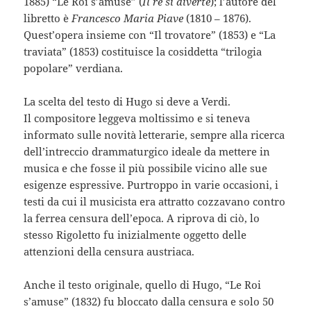
1885) “Le Roi s’amuse” (
Il re si diverte
); l’autore del
libretto è
Francesco Maria Piave
(1810 – 1876).
Quest’opera insieme con “Il trovatore” (1853) e “La
traviata” (1853) costituisce la cosiddetta “trilogia
popolare” verdiana.
La scelta del testo di Hugo si deve a Verdi.
Il compositore leggeva moltissimo e si teneva
informato sulle novità letterarie, sempre alla ricerca
dell’intreccio drammaturgico ideale da mettere in
musica e che fosse il più possibile vicino alle sue
esigenze espressive. Purtroppo in varie occasioni, i
testi da cui il musicista era attratto cozzavano contro
la ferrea censura dell’epoca. A riprova di ciò, lo
stesso Rigoletto fu inizialmente oggetto delle
attenzioni della censura austriaca.
Anche il testo originale, quello di Hugo, “Le Roi
s’amuse” (1832) fu bloccato dalla censura e solo 50