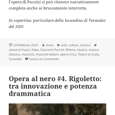
l’opera di Puccini si può ritenere narrativamente
completa anche se bruscamente interrotta.
In copertina: particolare della locandina di Turandot
del 1926
Scritto
Autore
Categorie
Tag
24 Febbraio 2023
Anna
arte
,
cultura
,
musica
il
classical music
,
fiabe
,
Giacomo Puccini
,
Milano
,
musica
,
musica
classica
,
musicisti
,
musicisti italiani
,
opera lirica
,
Teatro la Scala
,
su Opera al nero #5. Turandot: la princ
Turandot
Lascia un commento
Opera al nero #4. Rigoletto:
tra innovazione e potenza
drammatica