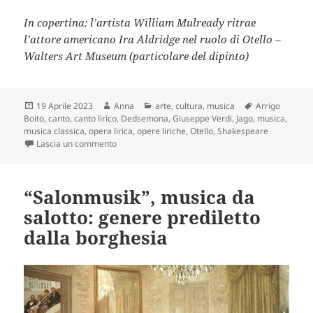
In copertina: l’artista William Mulready ritrae
l’attore americano Ira Aldridge nel ruolo di Otello –
Walters Art Museum (particolare del dipinto)
Scritto
Autore
Categorie
Tag
19 Aprile 2023
Anna
arte
,
cultura
,
musica
Arrigo
il
Boito
,
canto
,
canto lirico
,
Dedsemona
,
Giuseppe Verdi
,
Jago
,
musica
,
musica classica
,
opera lirica
,
opere liriche
,
Otello
,
Shakespeare
su Opera al nero #6: Otello di Verdi, dramma della
Lascia un commento
“Salonmusik”, musica da
salotto: genere prediletto
dalla borghesia