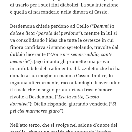
di usarlo per i suoi fini diabolici. La sua intenzione
è quella di nasconderlo nella dimora di Cassio.
Desdemona chiede perdono ad Otello (“
Dammi la
dolce e lieta / parola del perdono
”), mentre in lui si
va consolidando l’idea che tutte le certezze in cui
finora confidava si stanno sgretolando, travolte dal
dubbio lacerante (“
Ora è per sempre addio, sante
memorie
”). Jago intanto gli promette una prova
inconfutabile del tradimento: il fazzoletto che lui ha
donato a sua moglie in mano a Cassio. Inoltre, lo
inganna ulteriormente, raccontandogli di aver udito
il rivale che in sogno pronunciava frasi d’amore
rivolte a Desdemona (“
Era la notte, Cassio
dormiva
”); Otello risponde, giurando vendetta (“
Sì
pel ciel marmoreo giuro
”).
Nell’atto terzo, che si svolge nel salone d’onore del
castello, giunge un araldo che annuncia l’arrivo