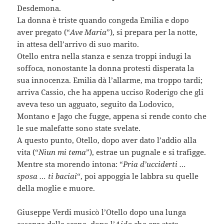
Desdemona.
La donna è triste quando congeda Emilia e dopo
aver pregato (“
Ave Maria
”), si prepara per la notte,
in attesa dell’arrivo di suo marito.
Otello entra nella stanza e senza troppi indugi la
soffoca, nonostante la donna protesti disperata la
sua innocenza. Emilia dà l’allarme, ma troppo tardi;
arriva Cassio, che ha appena ucciso Roderigo che gli
aveva teso un agguato, seguito da Lodovico,
Montano e Jago che fugge, appena si rende conto che
le sue malefatte sono state svelate.
A questo punto, Otello, dopo aver dato l’addio alla
vita (“
Niun mi tema
”), estrae un pugnale e si trafigge.
Mentre sta morendo intona: “
Pria d’ucciderti …
sposa … ti baciai
“, poi appoggia le labbra su quelle
della moglie e muore.
Giuseppe Verdi musicò l’Otello dopo una lunga
assenza dalle scene, dopo l’
Aida
che era stata