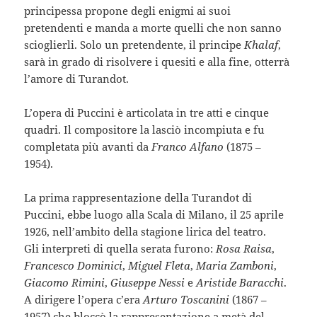
principessa propone degli enigmi ai suoi
pretendenti e manda a morte quelli che non sanno
scioglierli. Solo un pretendente, il principe
Khalaf
,
sarà in grado di risolvere i quesiti e alla fine, otterrà
l’amore di Turandot.
L’opera di Puccini è articolata in tre atti e cinque
quadri. Il compositore la lasciò incompiuta e fu
completata più avanti da
Franco Alfano
(1875 –
1954).
La prima rappresentazione della Turandot di
Puccini, ebbe luogo alla Scala di Milano, il 25 aprile
1926, nell’ambito della stagione lirica del teatro.
Gli interpreti di quella serata furono:
Rosa Raisa
,
Francesco Dominici
,
Miguel Fleta
,
Maria Zamboni
,
Giacomo Rimini
,
Giuseppe Nessi
e
Aristide Baracchi
.
A dirigere l’opera c’era
Arturo Toscanini
(1867 –
1957) che bloccò la rappresentazione a metà del