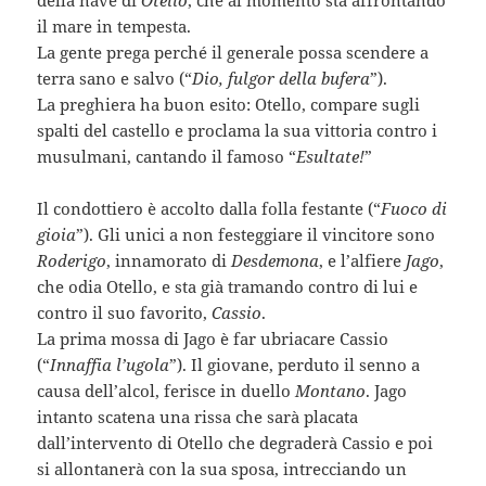
il mare in tempesta.
La gente prega perché il generale possa scendere a
terra sano e salvo (“
Dio, fulgor della bufera
”).
La preghiera ha buon esito: Otello, compare sugli
spalti del castello e proclama la sua vittoria contro i
musulmani, cantando il famoso “
Esultate!
”
Il condottiero è accolto dalla folla festante (“
Fuoco di
gioia
”). Gli unici a non festeggiare il vincitore sono
Roderigo
, innamorato di
Desdemona
, e l’alfiere
Jago
,
che odia Otello, e sta già tramando contro di lui e
contro il suo favorito,
Cassio
.
La prima mossa di Jago è far ubriacare Cassio
(“
Innaffia l’ugola
”). Il giovane, perduto il senno a
causa dell’alcol, ferisce in duello
Montano
. Jago
intanto scatena una rissa che sarà placata
dall’intervento di Otello che degraderà Cassio e poi
si allontanerà con la sua sposa, intrecciando un