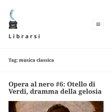
MENU
L i b r a r s i
E
WIDGET
Tag:
musica classica
Opera al nero #6: Otello di
Verdi, dramma della gelosia