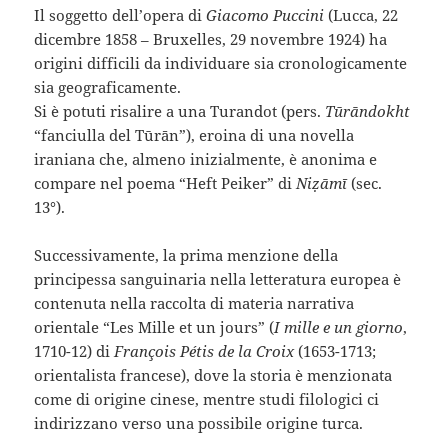
Il soggetto dell’opera di
Giacomo Puccini
(Lucca, 22
dicembre 1858 – Bruxelles, 29 novembre 1924) ha
origini difficili da individuare sia cronologicamente
sia geograficamente.
Si è potuti risalire a una Turandot (pers.
Tūrāndokht
“fanciulla del Tūrān”), eroina di una novella
iraniana che, almeno inizialmente, è anonima e
compare nel poema “Heft Peiker” di
Niẓāmī
(sec.
13°).
Successivamente, la prima menzione della
principessa sanguinaria nella letteratura europea è
contenuta nella raccolta di materia narrativa
orientale “Les Mille et un jours” (
I mille e un giorno
,
1710-12) di
François Pétis de la Croix
(1653-1713;
orientalista francese), dove la storia è menzionata
come di origine cinese, mentre studi filologici ci
indirizzano verso una possibile origine turca.