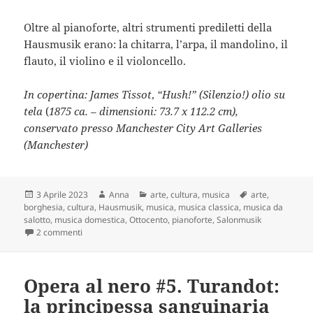
Oltre al pianoforte, altri strumenti prediletti della
Hausmusik erano: la chitarra, l’arpa, il mandolino, il
flauto, il violino e il violoncello.
In copertina:
James Tissot
,
“Hush!” (Silenzio!)
olio su
tela
(
1875 ca. – dimensioni: 73.7 x 112.2 cm),
conservato presso Manchester City Art Galleries
(Manchester)
Scritto
Autore
Categorie
Tag
3 Aprile 2023
Anna
arte
,
cultura
,
musica
arte
,
il
borghesia
,
cultura
,
Hausmusik
,
musica
,
musica classica
,
musica da
salotto
,
musica domestica
,
Ottocento
,
pianoforte
,
Salonmusik
su “Salonmusik”, musica da salotto: genere prediletto dalla
2 commenti
Opera al nero #5. Turandot:
la principessa sanguinaria