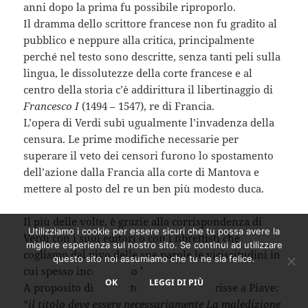
anni dopo la prima fu possibile riproporlo.
Il dramma dello scrittore francese non fu gradito al
pubblico e neppure alla critica, principalmente
perché nel testo sono descritte, senza tanti peli sulla
lingua, le dissolutezze della corte francese e al
centro della storia c’è addirittura il libertinaggio di
Francesco I
(1494 – 1547), re di Francia.
L’opera di Verdi subì ugualmente l’invadenza della
censura. Le prime modifiche necessarie per
superare il veto dei censori furono lo spostamento
dell’azione dalla Francia alla corte di Mantova e
mettere al posto del re un ben più modesto duca.
Il più delle volte, è grazie alla corrispondenza di
Utilizziamo i cookie per essere sicuri che tu possa avere la
Verdi con i suoi editori o con i librettisti che
migliore esperienza sul nostro sito. Se continui ad utilizzare
cogliamo dal vivo delle sue parole le vicissitudini in
questo sito noi assumiamo che tu ne sia felice.
cui spesso incorrevano le sue opere.
OK
LEGGI DI PIÙ
A proposito di Rigoletto, il musicista scrisse a Piave:
“
il titolo deve essere necessariamente La maledizione