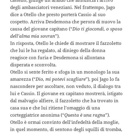
degli ambasciatori veneziani. Nel frattempo, Jago
dice a Otello che presto porterà Cassio al suo
cospetto. Arriva Desdemona che perora di nuovo la
causa del giovane capitano (“
Dio ti giocondi, o sposo
dell’alma mia sovran
”).
In risposta, Otello le chiede di mostrare il fazzoletto
che lui le ha regalato, al diniego della donna
reagisce con furia e Desdemona si allontana
disperata e sconvolta.
Otello si sente ferito e sfoga in un monologo la sua
amarezza (“
Dio, mi potevi scagliare
”), poi Jago lo fa
nascondere per ascoltare, non veduto, il dialogo tra
lui e Cassio. Il giovane ex capitano mostrerà, istigato
dal malvagio alfiere, il fazzoletto che ha trovato in
casa sua e che lui ritiene l’omaggio di una
corteggiatrice anonima (“
Questa è una ragna
”).
Otello è ormai convinto dell’infedeltà della moglie,
in quel momento, di sentono degli squilli di tromba,