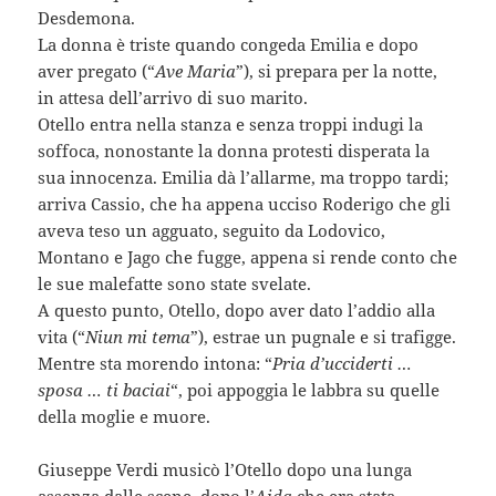
Desdemona.
La donna è triste quando congeda Emilia e dopo
aver pregato (“
Ave Maria
”), si prepara per la notte,
in attesa dell’arrivo di suo marito.
Otello entra nella stanza e senza troppi indugi la
soffoca, nonostante la donna protesti disperata la
sua innocenza. Emilia dà l’allarme, ma troppo tardi;
arriva Cassio, che ha appena ucciso Roderigo che gli
aveva teso un agguato, seguito da Lodovico,
Montano e Jago che fugge, appena si rende conto che
le sue malefatte sono state svelate.
A questo punto, Otello, dopo aver dato l’addio alla
vita (“
Niun mi tema
”), estrae un pugnale e si trafigge.
Mentre sta morendo intona: “
Pria d’ucciderti …
sposa … ti baciai
“, poi appoggia le labbra su quelle
della moglie e muore.
Giuseppe Verdi musicò l’Otello dopo una lunga
assenza dalle scene, dopo l’
Aida
che era stata