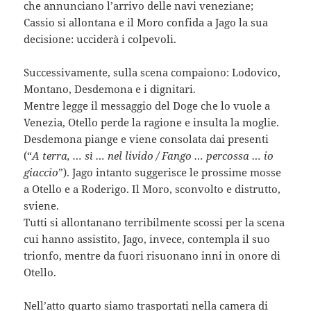
che annunciano l’arrivo delle navi veneziane;
Cassio si allontana e il Moro confida a Jago la sua
decisione: ucciderà i colpevoli.
Successivamente, sulla scena compaiono: Lodovico,
Montano, Desdemona e i dignitari.
Mentre legge il messaggio del Doge che lo vuole a
Venezia, Otello perde la ragione e insulta la moglie.
Desdemona piange e viene consolata dai presenti
(“
A terra, … sì … nel livido / Fango … percossa … io
giaccio
”). Jago intanto suggerisce le prossime mosse
a Otello e a Roderigo. Il Moro, sconvolto e distrutto,
sviene.
Tutti si allontanano terribilmente scossi per la scena
cui hanno assistito, Jago, invece, contempla il suo
trionfo, mentre da fuori risuonano inni in onore di
Otello.
Nell’atto quarto siamo trasportati nella camera di