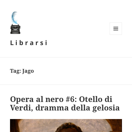
MENU
L i b r a r s i
E
WIDGET
Tag:
Jago
Opera al nero #6: Otello di
Verdi, dramma della gelosia