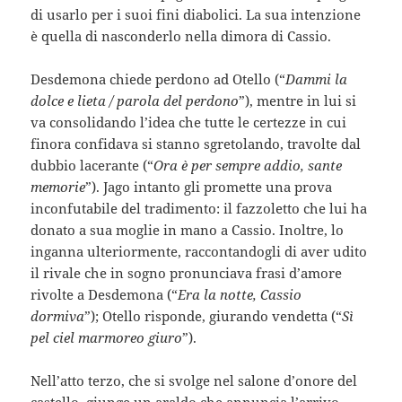
di usarlo per i suoi fini diabolici. La sua intenzione
è quella di nasconderlo nella dimora di Cassio.
Desdemona chiede perdono ad Otello (“
Dammi la
dolce e lieta / parola del perdono
”), mentre in lui si
va consolidando l’idea che tutte le certezze in cui
finora confidava si stanno sgretolando, travolte dal
dubbio lacerante (“
Ora è per sempre addio, sante
memorie
”). Jago intanto gli promette una prova
inconfutabile del tradimento: il fazzoletto che lui ha
donato a sua moglie in mano a Cassio. Inoltre, lo
inganna ulteriormente, raccontandogli di aver udito
il rivale che in sogno pronunciava frasi d’amore
rivolte a Desdemona (“
Era la notte, Cassio
dormiva
”); Otello risponde, giurando vendetta (“
Sì
pel ciel marmoreo giuro
”).
Nell’atto terzo, che si svolge nel salone d’onore del
castello, giunge un araldo che annuncia l’arrivo