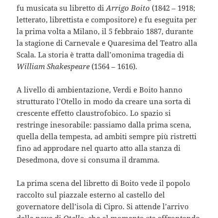
fu musicata su libretto di
Arrigo Boito
(1842 – 1918;
letterato, librettista e compositore) e fu eseguita per
la prima volta a Milano, il 5 febbraio 1887, durante
la stagione di Carnevale e Quaresima del Teatro alla
Scala. La storia è tratta dall’omonima tragedia di
William Shakespeare
(1564 – 1616).
A livello di ambientazione, Verdi e Boito hanno
strutturato l’Otello in modo da creare una sorta di
crescente effetto claustrofobico. Lo spazio si
restringe inesorabile: passiamo dalla prima scena,
quella della tempesta, ad ambiti sempre più ristretti
fino ad approdare nel quarto atto alla stanza di
Desedmona, dove si consuma il dramma.
La prima scena del libretto di Boito vede il popolo
raccolto sul piazzale esterno al castello del
governatore dell’isola di Cipro. Si attende l’arrivo
della nave di
Otello
,
che al momento sta affrontando