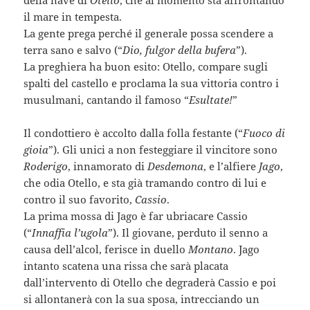
il mare in tempesta.
La gente prega perché il generale possa scendere a
terra sano e salvo (“
Dio, fulgor della bufera
”).
La preghiera ha buon esito: Otello, compare sugli
spalti del castello e proclama la sua vittoria contro i
musulmani, cantando il famoso “
Esultate!
”
Il condottiero è accolto dalla folla festante (“
Fuoco di
gioia
”). Gli unici a non festeggiare il vincitore sono
Roderigo
, innamorato di
Desdemona
, e l’alfiere
Jago
,
che odia Otello, e sta già tramando contro di lui e
contro il suo favorito,
Cassio
.
La prima mossa di Jago è far ubriacare Cassio
(“
Innaffia l’ugola
”). Il giovane, perduto il senno a
causa dell’alcol, ferisce in duello
Montano
. Jago
intanto scatena una rissa che sarà placata
dall’intervento di Otello che degraderà Cassio e poi
si allontanerà con la sua sposa, intrecciando un