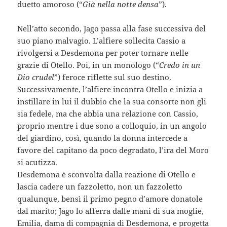
duetto amoroso (“
Già nella notte densa
”).
Nell’atto secondo, Jago passa alla fase successiva del
suo piano malvagio. L’alfiere sollecita Cassio a
rivolgersi a Desdemona per poter tornare nelle
grazie di Otello. Poi, in un monologo (“
Credo in un
Dio crudel
”) feroce riflette sul suo destino.
Successivamente, l’alfiere incontra Otello e inizia a
instillare in lui il dubbio che la sua consorte non gli
sia fedele, ma che abbia una relazione con Cassio,
proprio mentre i due sono a colloquio, in un angolo
del giardino, così, quando la donna intercede a
favore del capitano da poco degradato, l’ira del Moro
si acutizza.
Desdemona è sconvolta dalla reazione di Otello e
lascia cadere un fazzoletto, non un fazzoletto
qualunque, bensì il primo pegno d’amore donatole
dal marito; Jago lo afferra dalle mani di sua moglie,
Emilia, dama di compagnia di Desdemona, e progetta