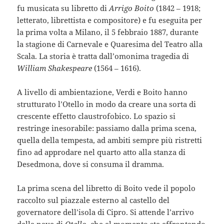
fu musicata su libretto di
Arrigo Boito
(1842 – 1918;
letterato, librettista e compositore) e fu eseguita per
la prima volta a Milano, il 5 febbraio 1887, durante
la stagione di Carnevale e Quaresima del Teatro alla
Scala. La storia è tratta dall’omonima tragedia di
William Shakespeare
(1564 – 1616).
A livello di ambientazione, Verdi e Boito hanno
strutturato l’Otello in modo da creare una sorta di
crescente effetto claustrofobico. Lo spazio si
restringe inesorabile: passiamo dalla prima scena,
quella della tempesta, ad ambiti sempre più ristretti
fino ad approdare nel quarto atto alla stanza di
Desedmona, dove si consuma il dramma.
La prima scena del libretto di Boito vede il popolo
raccolto sul piazzale esterno al castello del
governatore dell’isola di Cipro. Si attende l’arrivo
della nave di
Otello
,
che al momento sta affrontando