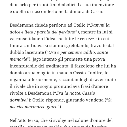
di usarlo per i suoi fini diabolici. La sua intenzione
è quella di nasconderlo nella dimora di Cassio.
Desdemona chiede perdono ad Otello (“
Dammi la
dolce e lieta / parola del perdono
”), mentre in lui si
va consolidando l’idea che tutte le certezze in cui
finora confidava si stanno sgretolando, travolte dal
dubbio lacerante (“
Ora è per sempre addio, sante
memorie
”). Jago intanto gli promette una prova
inconfutabile del tradimento: il fazzoletto che lui ha
donato a sua moglie in mano a Cassio. Inoltre, lo
inganna ulteriormente, raccontandogli di aver udito
il rivale che in sogno pronunciava frasi d’amore
rivolte a Desdemona (“
Era la notte, Cassio
dormiva
”); Otello risponde, giurando vendetta (“
Sì
pel ciel marmoreo giuro
”).
Nell’atto terzo, che si svolge nel salone d’onore del
castello, giunge un araldo che annuncia l’arrivo