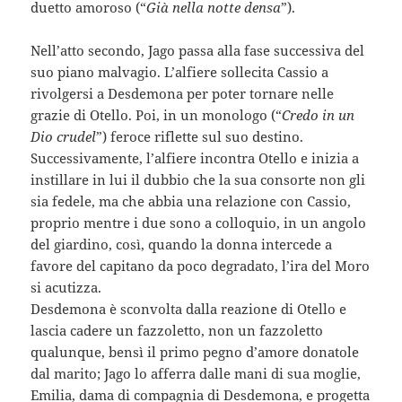
duetto amoroso (“
Già nella notte densa
”).
Nell’atto secondo, Jago passa alla fase successiva del
suo piano malvagio. L’alfiere sollecita Cassio a
rivolgersi a Desdemona per poter tornare nelle
grazie di Otello. Poi, in un monologo (“
Credo in un
Dio crudel
”) feroce riflette sul suo destino.
Successivamente, l’alfiere incontra Otello e inizia a
instillare in lui il dubbio che la sua consorte non gli
sia fedele, ma che abbia una relazione con Cassio,
proprio mentre i due sono a colloquio, in un angolo
del giardino, così, quando la donna intercede a
favore del capitano da poco degradato, l’ira del Moro
si acutizza.
Desdemona è sconvolta dalla reazione di Otello e
lascia cadere un fazzoletto, non un fazzoletto
qualunque, bensì il primo pegno d’amore donatole
dal marito; Jago lo afferra dalle mani di sua moglie,
Emilia, dama di compagnia di Desdemona, e progetta