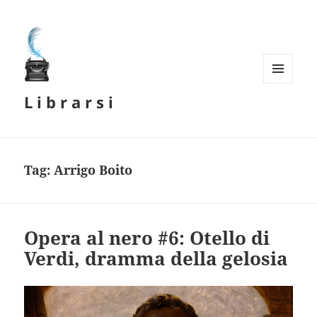
MENU
L i b r a r s i
E
WIDGET
Tag:
Arrigo Boito
Opera al nero #6: Otello di
Verdi, dramma della gelosia