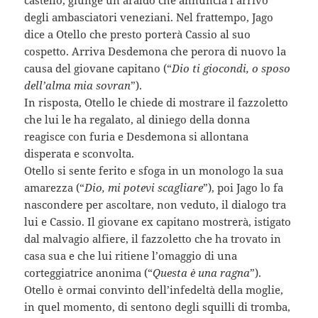
degli ambasciatori veneziani. Nel frattempo, Jago
dice a Otello che presto porterà Cassio al suo
cospetto. Arriva Desdemona che perora di nuovo la
causa del giovane capitano (“
Dio ti giocondi, o sposo
dell’alma mia sovran
”).
In risposta, Otello le chiede di mostrare il fazzoletto
che lui le ha regalato, al diniego della donna
reagisce con furia e Desdemona si allontana
disperata e sconvolta.
Otello si sente ferito e sfoga in un monologo la sua
amarezza (“
Dio, mi potevi scagliare
”), poi Jago lo fa
nascondere per ascoltare, non veduto, il dialogo tra
lui e Cassio. Il giovane ex capitano mostrerà, istigato
dal malvagio alfiere, il fazzoletto che ha trovato in
casa sua e che lui ritiene l’omaggio di una
corteggiatrice anonima (“
Questa è una ragna
”).
Otello è ormai convinto dell’infedeltà della moglie,
in quel momento, di sentono degli squilli di tromba,