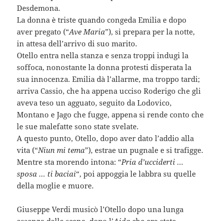
Desdemona.
La donna è triste quando congeda Emilia e dopo
aver pregato (“
Ave Maria
”), si prepara per la notte,
in attesa dell’arrivo di suo marito.
Otello entra nella stanza e senza troppi indugi la
soffoca, nonostante la donna protesti disperata la
sua innocenza. Emilia dà l’allarme, ma troppo tardi;
arriva Cassio, che ha appena ucciso Roderigo che gli
aveva teso un agguato, seguito da Lodovico,
Montano e Jago che fugge, appena si rende conto che
le sue malefatte sono state svelate.
A questo punto, Otello, dopo aver dato l’addio alla
vita (“
Niun mi tema
”), estrae un pugnale e si trafigge.
Mentre sta morendo intona: “
Pria d’ucciderti …
sposa … ti baciai
“, poi appoggia le labbra su quelle
della moglie e muore.
Giuseppe Verdi musicò l’Otello dopo una lunga
assenza dalle scene, dopo l’
Aida
che era stata