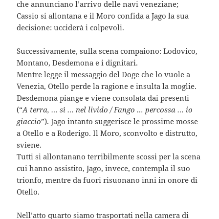
che annunciano l’arrivo delle navi veneziane;
Cassio si allontana e il Moro confida a Jago la sua
decisione: ucciderà i colpevoli.
Successivamente, sulla scena compaiono: Lodovico,
Montano, Desdemona e i dignitari.
Mentre legge il messaggio del Doge che lo vuole a
Venezia, Otello perde la ragione e insulta la moglie.
Desdemona piange e viene consolata dai presenti
(“
A terra, … sì … nel livido / Fango … percossa … io
giaccio
”). Jago intanto suggerisce le prossime mosse
a Otello e a Roderigo. Il Moro, sconvolto e distrutto,
sviene.
Tutti si allontanano terribilmente scossi per la scena
cui hanno assistito, Jago, invece, contempla il suo
trionfo, mentre da fuori risuonano inni in onore di
Otello.
Nell’atto quarto siamo trasportati nella camera di