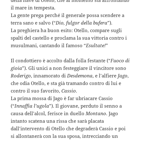
il mare in tempesta.
La gente prega perché il generale possa scendere a
terra sano e salvo (“
Dio, fulgor della bufera
”).
La preghiera ha buon esito: Otello, compare sugli
spalti del castello e proclama la sua vittoria contro i
musulmani, cantando il famoso “
Esultate!
”
Il condottiero è accolto dalla folla festante (“
Fuoco di
gioia
”). Gli unici a non festeggiare il vincitore sono
Roderigo
, innamorato di
Desdemona
, e l’alfiere
Jago
,
che odia Otello, e sta già tramando contro di lui e
contro il suo favorito,
Cassio
.
La prima mossa di Jago è far ubriacare Cassio
(“
Innaffia l’ugola
”). Il giovane, perduto il senno a
causa dell’alcol, ferisce in duello
Montano
. Jago
intanto scatena una rissa che sarà placata
dall’intervento di Otello che degraderà Cassio e poi
si allontanerà con la sua sposa, intrecciando un