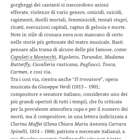
gorgheggi dei cantanti si nascondono azioni
efferate, violenze di vario genere, omicidi, suicidi,
rapimenti, duelli mortali, femminicidi, tentati stupri,
ricatti, esecuzioni capitali, raptus di gelosia e morte.
Note in stile di cronaca nera non mancano di certo
nelle storie più gettonate del teatro musicale. Basti
pensare alla trama di alcune delle più famose, come:
Capuleti e Montecchi
,
Rigoletto
,
Turandot
,
Madama
Butterfly
,
Cavalleria rusticana
,
Pagliacci
,
Tosca
,
Carmen
, e così via.
Tra i così via, rientra anche “
Il trovatore
”, opera
musicata da
Giuseppe Verdi
(1813 – 1901;
compositore e senatore italiano, considerato uno dei
più grandi operisti di tutti i tempi), che fu criticata
per la prevalente atmosfera cupa e per il numero dei
morti, ma il compositore, in una lettera indirizzata a
Clarina Maffei
(
Elena Chiara Maria Antonia Carrara
Spinelli
, 1814 – 1886; patriota e mecenate italiana), a
sua discolpa osservò: “
infine nella vita non è tutto