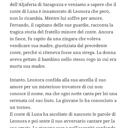
dell’Aljafería di Saragozza e veniamo a sapere che il
conte di Luna è innamorato di Leonora che però,
non lo ricambia. Mentre lui soffre per amore,
Ferrando, il capitano delle sue guardie, racconta la
tragica storia del fratello minore del conte. Ancora
in fasce, fu rapito da una zingara che voleva
vendicare sua madre, giustiziata dal precedente
conte, perché si riteneva fosse una strega. La donna
aveva gettato il bambino nello stesso rogo in cui era
morta sua madre.
Intanto, Leonora confida alla sua ancella il suo
amore per un misterioso trovatore di cui non
conosce il nome, ma che ogni notte canta per lei una
serenata col suo liuto. La giovane lo ha conosciuto a
un torneo.
Il conte di Luna ha ascoltato di nascosto le parole di
Leonora e poi sente il suo avversario cantare per la
sua amata. La giovane esce e nell’oscurità confonde