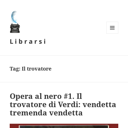
MENU
L i b r a r s i
E
WIDGET
Tag:
Il trovatore
Opera al nero #1. Il
trovatore di Verdi: vendetta
tremenda vendetta