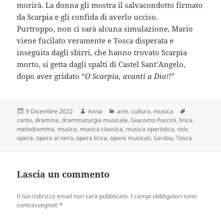
morirà. La donna gli mostra il salvacondotto firmato
da Scarpia e gli confida di averlo ucciso.
Purtroppo, non ci sarà alcuna simulazione, Mario
viene fucilato veramente e Tosca disperata e
inseguita dagli sbirri, che hanno trovato Scarpia
morto, si getta dagli spalti di Castel Sant’Angelo,
dopo aver gridato “
O Scarpia, avanti a Dio!!
”
Scritto
Autore
Categorie
Tag
9 Dicembre 2022
Anna
arte
,
cultura
,
musica
il
canto
,
dramma
,
drammaturgia musicale
,
Giacomo Puccini
,
lirica
,
melodramma
,
musica
,
musica classica
,
musica operistica
,
noir
,
opera
,
opera al nero
,
opera lirica
,
opere musicali
,
Sardou
,
Tosca
Lascia un commento
Il tuo indirizzo email non sarà pubblicato.
I campi obbligatori sono
contrassegnati
*