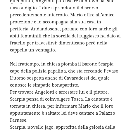
quel punto, Angelotti può uscire di nuovo dal suo
nascondiglio. I due riprendono il discorso
precedentemente interrotto. Mario offre all’amico
protezione e lo accompagna alla sua casa in
periferia. Andandosene, portano con loro anche gli
abiti femminili che la sorella del fuggiasco ha dato al
fratello per travestirsi; dimenticano però nella
cappella un ventaglio.
Nel frattempo, in chiesa piomba il barone Scarpia,
capo della polizia papalina, che sta cercando l’evaso.
L’uomo sospetta anche di Cavaradossi del quale
conosce le simpatie bonapartiste.
Per trovare Angelotti e arrestare lui e il pittore,
Scarpia pensa di coinvolgere Tosca. La cantante è
tornata in chiesa, per informare Mario che il loro
appuntamento è saltato: lei deve cantare a Palazzo
Farnese.
Scarpia, novello Jago, approfitta della gelosia della