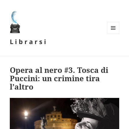
MENU
L i b r a r s i
E
WIDGET
Opera al nero #3. Tosca di
Puccini: un crimine tira
l’altro