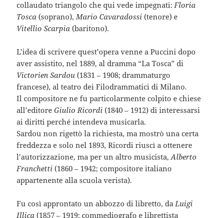
collaudato triangolo che qui vede impegnati:
Floria
Tosca
(soprano),
Mario Cavaradossi
(tenore) e
Vitellio Scarpia
(baritono).
L’idea di scrivere quest’opera venne a Puccini dopo
aver assistito, nel 1889, al dramma “La Tosca” di
Victorien Sardou
(1831 – 1908; drammaturgo
francese), al teatro dei Filodrammatici di Milano.
Il compositore ne fu particolarmente colpito e chiese
all’editore
Giulio Ricordi
(1840 – 1912) di interessarsi
ai diritti perché intendeva musicarla.
Sardou non rigettò la richiesta, ma mostrò una certa
freddezza e solo nel 1893, Ricordi riuscì a ottenere
l’autorizzazione, ma per un altro musicista,
Alberto
Franchetti
(1860 – 1942; compositore italiano
appartenente alla scuola verista).
Fu così approntato un abbozzo di libretto, da
Luigi
Illica
(1857 – 1919; commediografo e librettista