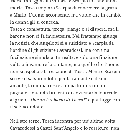
Mario inneggia alla vittoria e Scarpia lo condanna a
morte. Tosca implora Scarpia di concedere la grazia
a Mario. L’uomo acconsente, ma vuole che in cambio
la donna gli si conceda.
Tosca è combattuta, prega, piange e si dispera, ma il
barone non si fa impietosire. Nel frattempo giunge
la notizia che Angelotti si è suicidato e Scarpia dà
l’ordine di giustiziare Cavaradossi, ma con una
fucilazione simulata. In realtà, è solo una finzione
volta a ingannare la cantante, ma quello che l’uomo
non si aspetta è la reazione di Tosca. Mentre Scarpia
scrive il salvacondotto per la cantante e il suo
amante, la donna riesce a impadronirsi di un
pugnale e quando lui tenta di avvicinarla lo uccide
al grido: “
Questo è il bacio di Tosca!
” e poi fugge con
il salvacondotto.
Nell’atto terzo, Tosca incontra per un’ultima volta
Cavaradossi a Castel Sant’Angelo e lo rassicura: non