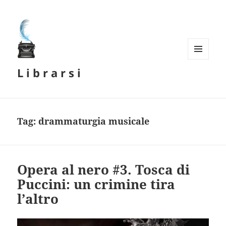
MENU
L i b r a r s i
E
WIDGET
Tag:
drammaturgia musicale
Opera al nero #3. Tosca di
Puccini: un crimine tira
l’altro