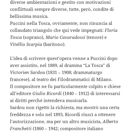
diverse ambientazioni e gestito con motivazioni
conflittuali sempre diverse, tutte, però, condite di
bellissima musica.
Puccini nella Tosca, ovviamente, non rinuncia al
collaudato triangolo che qui vede impegnati:
Floria
Tosca
(soprano),
Mario Cavaradossi
(tenore) e
Vitellio Scarpia
(baritono).
L’idea di scrivere quest’opera venne a Puccini dopo
aver assistito, nel 1889, al dramma “La Tosca” di
Victorien Sardou
(1831 – 1908; drammaturgo
francese), al teatro dei Filodrammatici di Milano.
Il compositore ne fu particolarmente colpito e chiese
all’editore
Giulio Ricordi
(1840 – 1912) di interessarsi
ai diritti perché intendeva musicarla.
Sardou non rigettò la richiesta, ma mostrò una certa
freddezza e solo nel 1893, Ricordi riuscì a ottenere
l’autorizzazione, ma per un altro musicista,
Alberto
Franchetti
(1860 – 1942; compositore italiano