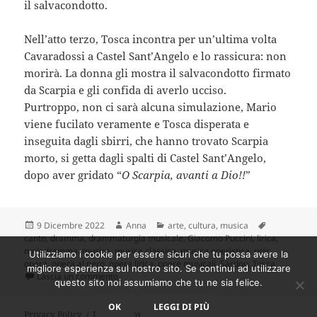
il salvacondotto.
Nell’atto terzo, Tosca incontra per un’ultima volta
Cavaradossi a Castel Sant’Angelo e lo rassicura: non
morirà. La donna gli mostra il salvacondotto firmato
da Scarpia e gli confida di averlo ucciso.
Purtroppo, non ci sarà alcuna simulazione, Mario
viene fucilato veramente e Tosca disperata e
inseguita dagli sbirri, che hanno trovato Scarpia
morto, si getta dagli spalti di Castel Sant’Angelo,
dopo aver gridato “
O Scarpia, avanti a Dio!!
”
Scritto
Autore
Categorie
Tag
9 Dicembre 2022
Anna
arte
,
cultura
,
musica
il
canto
,
dramma
,
drammaturgia musicale
,
Giacomo Puccini
,
lirica
,
melodramma
,
musica
,
musica classica
,
musica operistica
,
noir
,
Utilizziamo i cookie per essere sicuri che tu possa avere la
opera
,
opera al nero
,
opera lirica
,
opere musicali
,
Sardou
,
Tosca
migliore esperienza sul nostro sito. Se continui ad utilizzare
su Opera al nero #3. Tosca di Puccini: un crimine tir
Lascia un commento
questo sito noi assumiamo che tu ne sia felice.
OK
LEGGI DI PIÙ
Privacy Policy
Proudly powered by WordPress