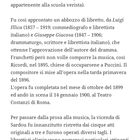
appartenente alla scuola verista).
Fu così approntato un abbozzo di libretto, da
Luigi
Illica
(1857 – 1919; commediografo e librettista
italiano) e
Giuseppe Giacosa
(1847 – 1906;
drammaturgo, scrittore e librettista italiano), che
ottenne l’approvazione dell’autore del dramma.
Franchetti però non volle comporre la musica, così
Ricordi, nel 1895, chiese di occuparsene a Puccini. Il
compositore si mise all’opera nella tarda primavera
del 1896.
L’opera fu completata nel mese di ottobre del 1899
ed andò in scena il 14 gennaio 1900, al Teatro
Costanzi di Roma.
Per passare dalla prosa alla musica, la vicenda di
Sardou fu innanzitutto ristretta dai cinque atti
originali a tre e furono operati diversi tagli. I
librettisti eliminarono numerosi particolari attinenti