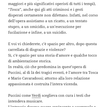
maggiori e più significativi operisti di tutti i tempi),
“
Tosca
”, anche qui gli atti criminosi e i gesti
disperati certamente non difettano. Infatti, nel corso
dell’opera assistiamo a un ricatto, a un tentato
stupro, a un omicidio, a un’esecuzione per
fucilazione e infine, a un suicidio.
E voi vi chiederete, c’è spazio per altro, dopo questa
carrellata di disgrazie e violenze?
Sì, c’è spazio per una storia d’amore e qualche tocco
di ambientazione storica.
In realtà, ciò che predomina in quest’opera di
Puccini, al di là dei tragici eventi, è l’amore tra Tosca
e Mario Cavaradossi; attorno alla loro relazione
appassionata è costruita l’intera vicenda.
Puccini come
Verdi
sceglieva con cura i testi che
intendeva musicare.
L’intreccio doveva essere avvincente e scorrevole e