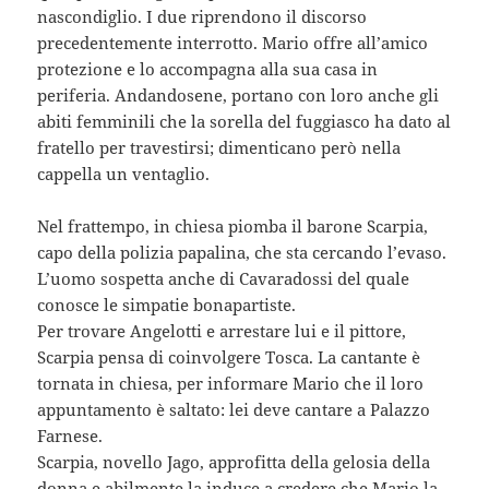
nascondiglio. I due riprendono il discorso
precedentemente interrotto. Mario offre all’amico
protezione e lo accompagna alla sua casa in
periferia. Andandosene, portano con loro anche gli
abiti femminili che la sorella del fuggiasco ha dato al
fratello per travestirsi; dimenticano però nella
cappella un ventaglio.
Nel frattempo, in chiesa piomba il barone Scarpia,
capo della polizia papalina, che sta cercando l’evaso.
L’uomo sospetta anche di Cavaradossi del quale
conosce le simpatie bonapartiste.
Per trovare Angelotti e arrestare lui e il pittore,
Scarpia pensa di coinvolgere Tosca. La cantante è
tornata in chiesa, per informare Mario che il loro
appuntamento è saltato: lei deve cantare a Palazzo
Farnese.
Scarpia, novello Jago, approfitta della gelosia della
donna e abilmente la induce a credere che Mario la