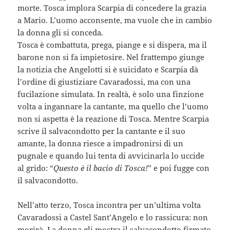
morte. Tosca implora Scarpia di concedere la grazia
a Mario. L’uomo acconsente, ma vuole che in cambio
la donna gli si conceda.
Tosca è combattuta, prega, piange e si dispera, ma il
barone non si fa impietosire. Nel frattempo giunge
la notizia che Angelotti si è suicidato e Scarpia dà
l’ordine di giustiziare Cavaradossi, ma con una
fucilazione simulata. In realtà, è solo una finzione
volta a ingannare la cantante, ma quello che l’uomo
non si aspetta è la reazione di Tosca. Mentre Scarpia
scrive il salvacondotto per la cantante e il suo
amante, la donna riesce a impadronirsi di un
pugnale e quando lui tenta di avvicinarla lo uccide
al grido: “
Questo è il bacio di Tosca!
” e poi fugge con
il salvacondotto.
Nell’atto terzo, Tosca incontra per un’ultima volta
Cavaradossi a Castel Sant’Angelo e lo rassicura: non
morirà. La donna gli mostra il salvacondotto firmato