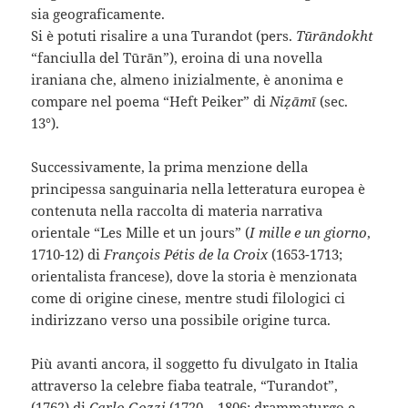
sia geograficamente.
Si è potuti risalire a una Turandot (pers.
Tūrāndokht
“fanciulla del Tūrān”), eroina di una novella
iraniana che, almeno inizialmente, è anonima e
compare nel poema “Heft Peiker” di
Niẓāmī
(sec.
13°).
Successivamente, la prima menzione della
principessa sanguinaria nella letteratura europea è
contenuta nella raccolta di materia narrativa
orientale “Les Mille et un jours” (
I mille e un giorno
,
1710-12) di
François Pétis de la Croix
(1653-1713;
orientalista francese), dove la storia è menzionata
come di origine cinese, mentre studi filologici ci
indirizzano verso una possibile origine turca.
Più avanti ancora, il soggetto fu divulgato in Italia
attraverso la celebre fiaba teatrale, “Turandot”,
(1762) di
Carlo Gozzi
(1720 – 1806; drammaturgo e