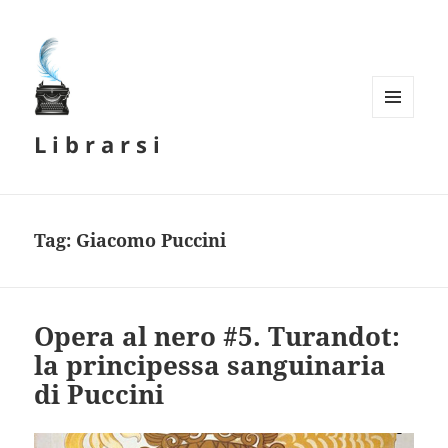
MENU
L i b r a r s i
E
WIDGET
Tag:
Giacomo Puccini
Opera al nero #5. Turandot:
la principessa sanguinaria
di Puccini