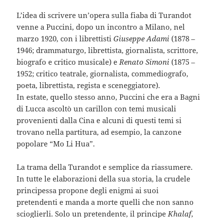
L’idea di scrivere un’opera sulla fiaba di Turandot
venne a Puccini, dopo un incontro a Milano, nel
marzo 1920, con i librettisti
Giuseppe Adami
(1878 –
1946; drammaturgo, librettista, giornalista, scrittore,
biografo e critico musicale) e
Renato Simoni
(1875 –
1952; critico teatrale, giornalista, commediografo,
poeta, librettista, regista e sceneggiatore).
In estate, quello stesso anno, Puccini che era a Bagni
di Lucca ascoltò un carillon con temi musicali
provenienti dalla Cina e alcuni di questi temi si
trovano nella partitura, ad esempio, la canzone
popolare “Mo Li Hua”.
La trama della Turandot e semplice da riassumere.
In tutte le elaborazioni della sua storia, la crudele
principessa propone degli enigmi ai suoi
pretendenti e manda a morte quelli che non sanno
scioglierli. Solo un pretendente, il principe
Khalaf
,