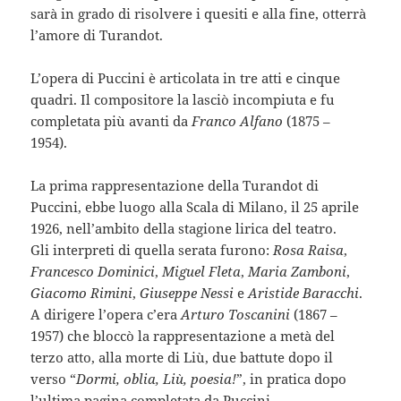
sarà in grado di risolvere i quesiti e alla fine, otterrà
l’amore di Turandot.
L’opera di Puccini è articolata in tre atti e cinque
quadri. Il compositore la lasciò incompiuta e fu
completata più avanti da
Franco Alfano
(1875 –
1954).
La prima rappresentazione della Turandot di
Puccini, ebbe luogo alla Scala di Milano, il 25 aprile
1926, nell’ambito della stagione lirica del teatro.
Gli interpreti di quella serata furono:
Rosa Raisa
,
Francesco Dominici
,
Miguel Fleta
,
Maria Zamboni
,
Giacomo Rimini
,
Giuseppe Nessi
e
Aristide Baracchi
.
A dirigere l’opera c’era
Arturo Toscanini
(1867 –
1957) che bloccò la rappresentazione a metà del
terzo atto, alla morte di Liù, due battute dopo il
verso “
Dormi, oblia, Liù, poesia!
”, in pratica dopo
l’ultima pagina completata da Puccini.