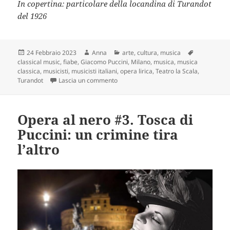
In copertina: particolare della locandina di Turandot
del 1926
Scritto
Autore
Categorie
Tag
24 Febbraio 2023
Anna
arte
,
cultura
,
musica
il
classical music
,
fiabe
,
Giacomo Puccini
,
Milano
,
musica
,
musica
classica
,
musicisti
,
musicisti italiani
,
opera lirica
,
Teatro la Scala
,
su Opera al nero #5. Turandot: la princ
Turandot
Lascia un commento
Opera al nero #3. Tosca di
Puccini: un crimine tira
l’altro