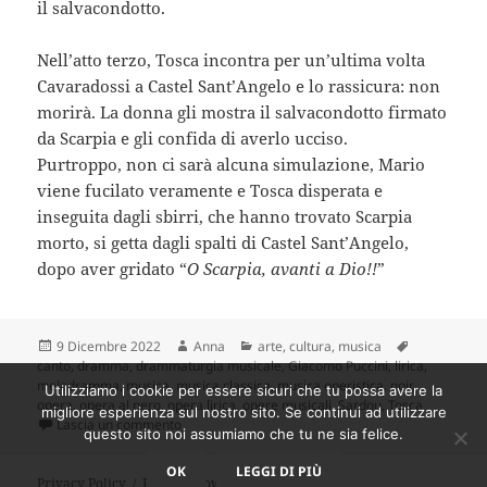
il salvacondotto.
Nell’atto terzo, Tosca incontra per un’ultima volta
Cavaradossi a Castel Sant’Angelo e lo rassicura: non
morirà. La donna gli mostra il salvacondotto firmato
da Scarpia e gli confida di averlo ucciso.
Purtroppo, non ci sarà alcuna simulazione, Mario
viene fucilato veramente e Tosca disperata e
inseguita dagli sbirri, che hanno trovato Scarpia
morto, si getta dagli spalti di Castel Sant’Angelo,
dopo aver gridato “
O Scarpia, avanti a Dio!!
”
Scritto
Autore
Categorie
Tag
9 Dicembre 2022
Anna
arte
,
cultura
,
musica
il
canto
,
dramma
,
drammaturgia musicale
,
Giacomo Puccini
,
lirica
,
melodramma
,
musica
,
musica classica
,
musica operistica
,
noir
,
Utilizziamo i cookie per essere sicuri che tu possa avere la
opera
,
opera al nero
,
opera lirica
,
opere musicali
,
Sardou
,
Tosca
migliore esperienza sul nostro sito. Se continui ad utilizzare
su Opera al nero #3. Tosca di Puccini: un crimine tir
Lascia un commento
questo sito noi assumiamo che tu ne sia felice.
OK
LEGGI DI PIÙ
Privacy Policy
Proudly powered by WordPress