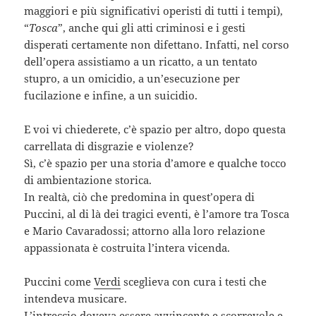
maggiori e più significativi operisti di tutti i tempi),
“
Tosca
”, anche qui gli atti criminosi e i gesti
disperati certamente non difettano. Infatti, nel corso
dell’opera assistiamo a un ricatto, a un tentato
stupro, a un omicidio, a un’esecuzione per
fucilazione e infine, a un suicidio.
E voi vi chiederete, c’è spazio per altro, dopo questa
carrellata di disgrazie e violenze?
Sì, c’è spazio per una storia d’amore e qualche tocco
di ambientazione storica.
In realtà, ciò che predomina in quest’opera di
Puccini, al di là dei tragici eventi, è l’amore tra Tosca
e Mario Cavaradossi; attorno alla loro relazione
appassionata è costruita l’intera vicenda.
Puccini come
Verdi
sceglieva con cura i testi che
intendeva musicare.
L’intreccio doveva essere avvincente e scorrevole e