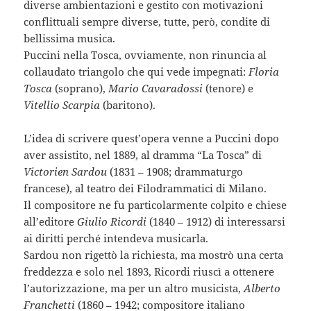
diverse ambientazioni e gestito con motivazioni
conflittuali sempre diverse, tutte, però, condite di
bellissima musica.
Puccini nella Tosca, ovviamente, non rinuncia al
collaudato triangolo che qui vede impegnati:
Floria
Tosca
(soprano),
Mario Cavaradossi
(tenore) e
Vitellio Scarpia
(baritono).
L’idea di scrivere quest’opera venne a Puccini dopo
aver assistito, nel 1889, al dramma “La Tosca” di
Victorien Sardou
(1831 – 1908; drammaturgo
francese), al teatro dei Filodrammatici di Milano.
Il compositore ne fu particolarmente colpito e chiese
all’editore
Giulio Ricordi
(1840 – 1912) di interessarsi
ai diritti perché intendeva musicarla.
Sardou non rigettò la richiesta, ma mostrò una certa
freddezza e solo nel 1893, Ricordi riuscì a ottenere
l’autorizzazione, ma per un altro musicista,
Alberto
Franchetti
(1860 – 1942; compositore italiano