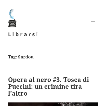
MENU
L i b r a r s i
E
WIDGET
Tag:
Sardou
Opera al nero #3. Tosca di
Puccini: un crimine tira
l’altro