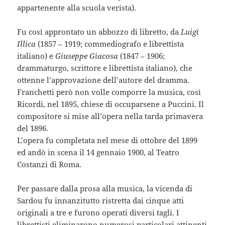
appartenente alla scuola verista).
Fu così approntato un abbozzo di libretto, da
Luigi
Illica
(1857 – 1919; commediografo e librettista
italiano) e
Giuseppe Giacosa
(1847 – 1906;
drammaturgo, scrittore e librettista italiano), che
ottenne l’approvazione dell’autore del dramma.
Franchetti però non volle comporre la musica, così
Ricordi, nel 1895, chiese di occuparsene a Puccini. Il
compositore si mise all’opera nella tarda primavera
del 1896.
L’opera fu completata nel mese di ottobre del 1899
ed andò in scena il 14 gennaio 1900, al Teatro
Costanzi di Roma.
Per passare dalla prosa alla musica, la vicenda di
Sardou fu innanzitutto ristretta dai cinque atti
originali a tre e furono operati diversi tagli. I
librettisti eliminarono numerosi particolari attinenti