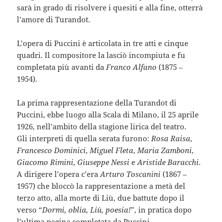
sarà in grado di risolvere i quesiti e alla fine, otterrà
l’amore di Turandot.
L’opera di Puccini è articolata in tre atti e cinque
quadri. Il compositore la lasciò incompiuta e fu
completata più avanti da
Franco Alfano
(1875 –
1954).
La prima rappresentazione della Turandot di
Puccini, ebbe luogo alla Scala di Milano, il 25 aprile
1926, nell’ambito della stagione lirica del teatro.
Gli interpreti di quella serata furono:
Rosa Raisa
,
Francesco Dominici
,
Miguel Fleta
,
Maria Zamboni
,
Giacomo Rimini
,
Giuseppe Nessi
e
Aristide Baracchi
.
A dirigere l’opera c’era
Arturo Toscanini
(1867 –
1957) che bloccò la rappresentazione a metà del
terzo atto, alla morte di Liù, due battute dopo il
verso “
Dormi, oblia, Liù, poesia!
”, in pratica dopo
l’ultima pagina completata da Puccini.