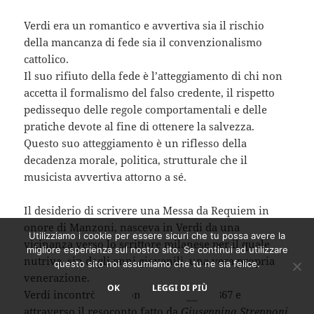
Verdi era un romantico e avvertiva sia il rischio
della mancanza di fede sia il convenzionalismo
cattolico.
Il suo rifiuto della fede è l’atteggiamento di chi non
accetta il formalismo del falso credente, il rispetto
pedissequo delle regole comportamentali e delle
pratiche devote al fine di ottenere la salvezza.
Questo suo atteggiamento è un riflesso della
decadenza morale, politica, strutturale che il
musicista avvertiva attorno a sé.
Il desiderio di scrivere una Messa da Requiem in
onore di Manzoni, nasceva in Verdi da una
Utilizziamo i cookie per essere sicuri che tu possa avere la
vicinanza verso lo scrittore milanese per il quale
migliore esperienza sul nostro sito. Se continui ad utilizzare
nutriva, sin dagli anni giovanili, una vera propria
questo sito noi assumiamo che tu ne sia felice.
venerazione.
OK
LEGGI DI PIÙ
Verdi incontrò Manzoni il 21 maggio 1867 e
attraverso il resoconto fatto da
Giuseppina Strepponi