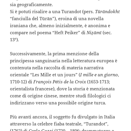
sia geograficamente.
Si è potuti risalire a una Turandot (pers.
Tūrāndokht
“fanciulla del Tūrān”), eroina di una novella
iraniana che, almeno inizialmente, è anonima e
compare nel poema “Heft Peiker” di
Niẓāmī
(sec.
13°).
Successivamente, la prima menzione della
principessa sanguinaria nella letteratura europea è
contenuta nella raccolta di materia narrativa
orientale “Les Mille et un jours” (
I mille e un giorno
,
1710-12) di
François Pétis de la Croix
(1653-1713;
orientalista francese), dove la storia è menzionata
come di origine cinese, mentre studi filologici ci
indirizzano verso una possibile origine turca.
Più avanti ancora, il soggetto fu divulgato in Italia
attraverso la celebre fiaba teatrale, “Turandot”,
(1762) di
Carlo Gozzi
(1720 – 1806; drammaturgo e