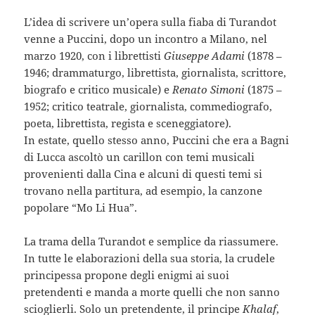
L’idea di scrivere un’opera sulla fiaba di Turandot
venne a Puccini, dopo un incontro a Milano, nel
marzo 1920, con i librettisti
Giuseppe Adami
(1878 –
1946; drammaturgo, librettista, giornalista, scrittore,
biografo e critico musicale) e
Renato Simoni
(1875 –
1952; critico teatrale, giornalista, commediografo,
poeta, librettista, regista e sceneggiatore).
In estate, quello stesso anno, Puccini che era a Bagni
di Lucca ascoltò un carillon con temi musicali
provenienti dalla Cina e alcuni di questi temi si
trovano nella partitura, ad esempio, la canzone
popolare “Mo Li Hua”.
La trama della Turandot e semplice da riassumere.
In tutte le elaborazioni della sua storia, la crudele
principessa propone degli enigmi ai suoi
pretendenti e manda a morte quelli che non sanno
scioglierli. Solo un pretendente, il principe
Khalaf
,