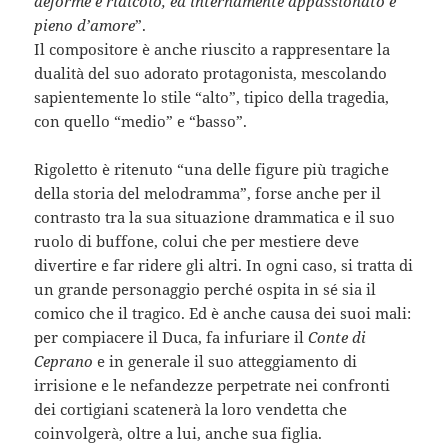
deforme e ridicolo, ed internamente appassionato e
pieno d’amore
”.
Il compositore è anche riuscito a rappresentare la
dualità del suo adorato protagonista, mescolando
sapientemente lo stile “alto”, tipico della tragedia,
con quello “medio” e “basso”.
Rigoletto è ritenuto “una delle figure più tragiche
della storia del melodramma”, forse anche per il
contrasto tra la sua situazione drammatica e il suo
ruolo di buffone, colui che per mestiere deve
divertire e far ridere gli altri. In ogni caso, si tratta di
un grande personaggio perché ospita in sé sia il
comico che il tragico. Ed è anche causa dei suoi mali:
per compiacere il Duca, fa infuriare il
Conte di
Ceprano
e in generale il suo atteggiamento di
irrisione e le nefandezze perpetrate nei confronti
dei cortigiani scatenerà la loro vendetta che
coinvolgerà, oltre a lui, anche sua figlia.