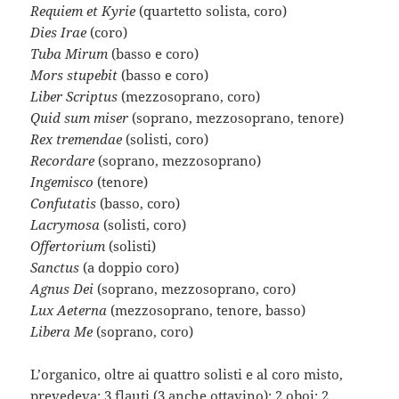
Requiem et Kyrie
(quartetto solista, coro)
Dies Irae
(coro)
Tuba Mirum
(basso e coro)
Mors stupebit
(basso e coro)
Liber Scriptus
(mezzosoprano, coro)
Quid sum miser
(soprano, mezzosoprano, tenore)
Rex tremendae
(solisti, coro)
Recordare
(soprano, mezzosoprano)
Ingemisco
(tenore)
Confutatis
(basso, coro)
Lacrymosa
(solisti, coro)
Offertorium
(solisti)
Sanctus
(a doppio coro)
Agnus Dei
(soprano, mezzosoprano, coro)
Lux Aeterna
(mezzosoprano, tenore, basso)
Libera Me
(soprano, coro)
L’organico, oltre ai quattro solisti e al coro misto,
prevedeva: 3 flauti (3 anche ottavino); 2 oboi; 2