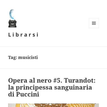
MENU
L i b r a r s i
E
WIDGET
Tag:
musicisti
Opera al nero #5. Turandot:
la principessa sanguinaria
di Puccini