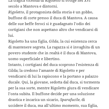
La tragica vicenda di Rigoletto si svolge nel XVI
secolo a Mantova e dintorni.
Rigoletto
, il protagonista della storia è un gobbo,
buffone di corte presso il duca di Mantova. A causa
delle sue beffe feroci si è guadagnato l’odio dei
cortigiani che non aspettano altro che vendicarsi di
lui.
Rigoletto ha una figlia,
Gilda
, la cui esistenza cerca
di mantenere segreta. La ragazza si è invaghita di un
povero studente che in realtà è il duca di Mantova,
uomo superficiale e libertino.
Intanto, i cortigiani del duca scoprono l’esistenza di
Gilda; la credono l’amante di Rigoletto e per
vendicarsi di lui la rapiscono e la portano a palazzo
ducale. Qui, la giovane, sedotta dal duca, si tormenta
per la sua sorte, mentre Rigoletto giura di vendicare
l’onta subita. Il buffone decide per una soluzione
drastica e incarica un sicario,
Sparafucile
, di
uccidere il duca, ma all’ultimo momento, sua figlia,