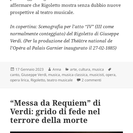
affermare che Rigoletto mostra senza dubbio nuove
prospettive al teatro musicale.
In copertina: Scenografia per l’atto “IV” (III come
normalmente conteggiato) del Rigoletto di Giuseppe
Verdi. (Per la produzione del Théâtre national de
l’Opéra al Palais Garnier inaugurato il 27-02-1885)
Scritto
Autore
Categorie
Tag
17 Gennaio 2023
Anna
arte
,
cultura
,
musica
il
canto
,
Giuseppe Verdi
,
musica
,
musica classica
,
musicisti
,
opera
,
su Opera al nero #
opera lirica
,
Rigoletto
,
teatro musicale
2 commenti
“Messa da Requiem” di
Verdi: grido di fede nel
terrore della morte