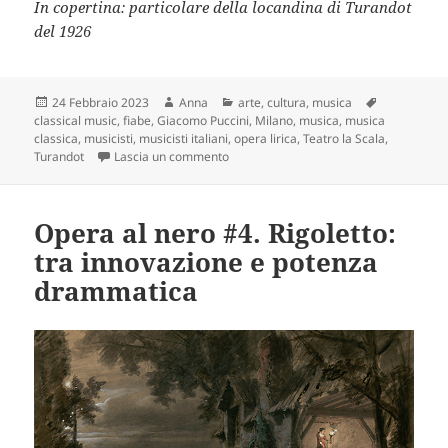
In copertina: particolare della locandina di Turandot
del 1926
Scritto
Autore
Categorie
Tag
24 Febbraio 2023
Anna
arte
,
cultura
,
musica
il
classical music
,
fiabe
,
Giacomo Puccini
,
Milano
,
musica
,
musica
classica
,
musicisti
,
musicisti italiani
,
opera lirica
,
Teatro la Scala
,
su Opera al nero #5. Turandot: la princ
Turandot
Lascia un commento
Opera al nero #4. Rigoletto:
tra innovazione e potenza
drammatica