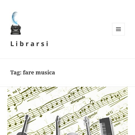
MENU
L i b r a r s i
E
WIDGET
Tag:
fare musica