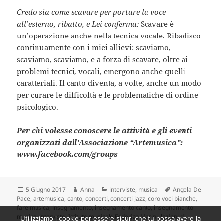
Credo sia come scavare per portare la voce
all’esterno, ribatto, e Lei conferma:
Scavare è
un’operazione anche nella tecnica vocale. Ribadisco
continuamente con i miei allievi: scaviamo,
scaviamo, scaviamo, e a forza di scavare, oltre ai
problemi tecnici, vocali, emergono anche quelli
caratteriali. Il canto diventa, a volte, anche un modo
per curare le difficoltà e le problematiche di ordine
psicologico.
Per chi volesse conoscere le attività e gli eventi
organizzati dall’Associazione “Artemusica”:
www.facebook.com/groups
Scritto
Autore
Categorie
Tag
5 Giugno 2017
Anna
interviste
,
musica
Angela De
il
Pace
,
artemusica
,
canto
,
concerti
,
concerti jazz
,
coro voci bianche
,
fare musica
,
insegnamento
,
insegnamento canto
,
insegnamento
musica
,
interviste
,
Istituto musicale Federico Marini
,
lezioni di
Utilizziamo i cookie per essere sicuri che tu possa avere la