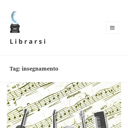
MENU
L i b r a r s i
E
WIDGET
Tag:
insegnamento