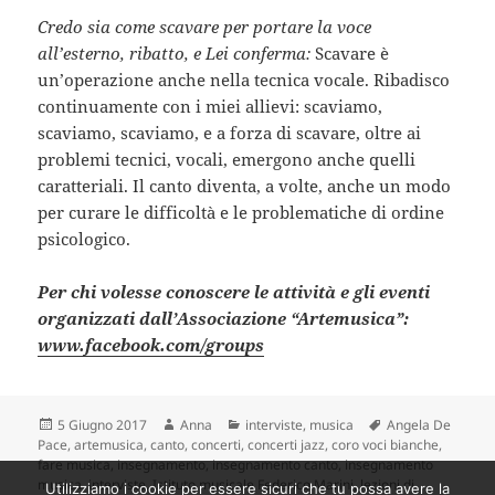
Credo sia come scavare per portare la voce
all’esterno, ribatto, e Lei conferma:
Scavare è
un’operazione anche nella tecnica vocale. Ribadisco
continuamente con i miei allievi: scaviamo,
scaviamo, scaviamo, e a forza di scavare, oltre ai
problemi tecnici, vocali, emergono anche quelli
caratteriali. Il canto diventa, a volte, anche un modo
per curare le difficoltà e le problematiche di ordine
psicologico.
Per chi volesse conoscere le attività e gli eventi
organizzati dall’Associazione “Artemusica”:
www.facebook.com/groups
Scritto
Autore
Categorie
Tag
5 Giugno 2017
Anna
interviste
,
musica
Angela De
il
Pace
,
artemusica
,
canto
,
concerti
,
concerti jazz
,
coro voci bianche
,
fare musica
,
insegnamento
,
insegnamento canto
,
insegnamento
musica
,
interviste
,
Istituto musicale Federico Marini
,
lezioni di
Utilizziamo i cookie per essere sicuri che tu possa avere la