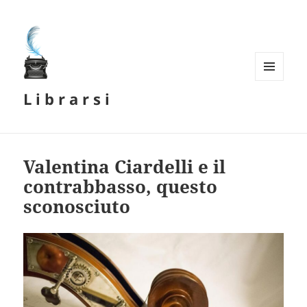
MENU
L i b r a r s i
E
WIDGET
Valentina Ciardelli e il
contrabbasso, questo
sconosciuto