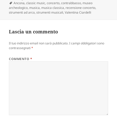
il
Tag
Ancona
,
classic music
,
concerto
,
contrabbasso
,
museo
archeologico
,
musica
,
musica classica
,
recensione concerto
,
strumenti ad arco
,
strumenti musicali
,
Valentina Ciardelli
Lascia un commento
Il tuo indirizzo email non sarà pubblicato.
I campi obbligatori sono
contrassegnati
*
COMMENTO
*