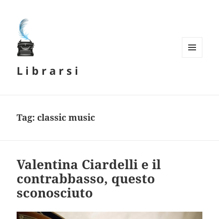
MENU
L i b r a r s i
E
WIDGET
Tag:
classic music
Valentina Ciardelli e il
contrabbasso, questo
sconosciuto