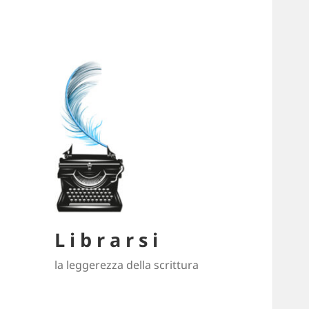
L i b r a r s i
la leggerezza della scrittura