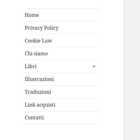
Home
Privacy Policy
Cookie Law
Chi siamo
apri
Libri
i
menù
Illustrazioni
child
Traduzioni
Link acquisti
Contatti