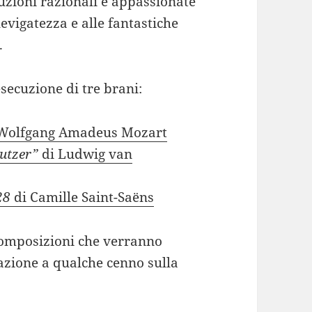
truzioni razionali e appassionate
evigatezza e alle fantastiche
.
secuzione di tre brani:
Wolfgang Amadeus Mozart
eutzer”
di Ludwig van
28
di Camille Saint-Saëns
 composizioni che verranno
zazione a qualche cenno sulla