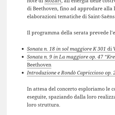
note di
Mozart
, all’energia delle cos
di Beethoven, fino ad approdare alla l
elaborazioni tematiche di Saint-Saëns
Il programma della serata prevede l’e
Sonata n. 18 in sol maggiore K 301
di 
Sonata n. 9 in La maggiore op. 47 “Kr
Beethoven
Introduzione e Rondò Capriccioso op. 
In attesa del concerto esploriamo le
eseguite, spaziando dalla loro realiz
loro struttura.