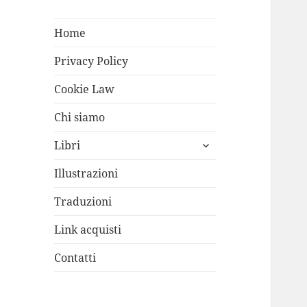
Home
Privacy Policy
Cookie Law
Chi siamo
apri
Libri
i
menù
Illustrazioni
child
Traduzioni
Link acquisti
Contatti