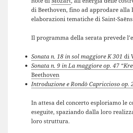
note di
Mozart
, all’energia delle cos
di Beethoven, fino ad approdare alla l
elaborazioni tematiche di Saint-Saëns
Il programma della serata prevede l’e
Sonata n. 18 in sol maggiore K 301
di 
Sonata n. 9 in La maggiore op. 47 “Kr
Beethoven
Introduzione e Rondò Capriccioso op. 
In attesa del concerto esploriamo le
eseguite, spaziando dalla loro realiz
loro struttura.