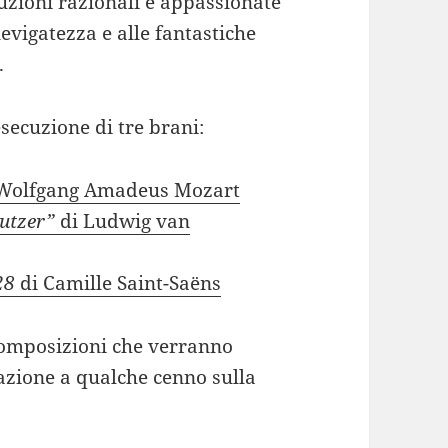
truzioni razionali e appassionate
evigatezza e alle fantastiche
.
secuzione di tre brani:
Wolfgang Amadeus Mozart
eutzer”
di Ludwig van
28
di Camille Saint-Saëns
 composizioni che verranno
zazione a qualche cenno sulla