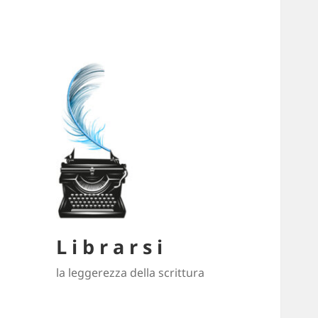
L i b r a r s i
la leggerezza della scrittura