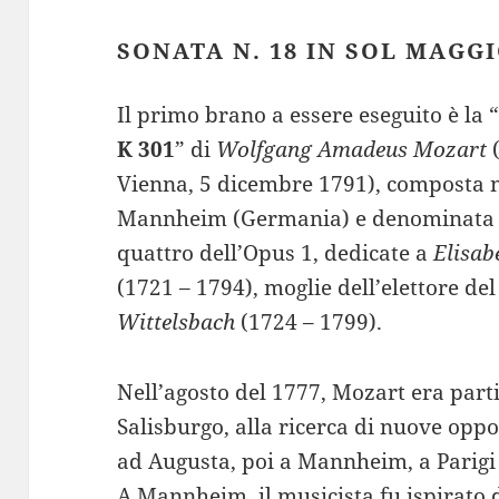
SONATA N. 18 IN SOL MAGGI
Il primo brano a essere eseguito è la 
K 301
” di
Wolfgang Amadeus Mozart
(
Vienna, 5 dicembre 1791), composta n
Mannheim (Germania) e denominata “P
quattro dell’Opus 1, dedicate a
Elisab
(1721 – 1794), moglie dell’elettore del
Wittelsbach
(1724 – 1799).
Nell’agosto del 1777, Mozart era par
Salisburgo, alla ricerca di nuove opp
ad Augusta, poi a Mannheim, a Parigi 
A Mannheim, il musicista fu ispirato d