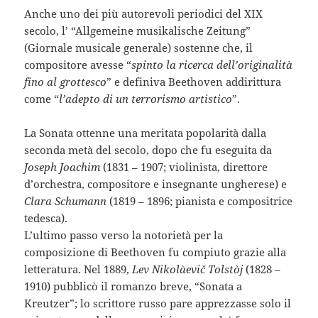
Anche uno dei più autorevoli periodici del XIX
secolo, l’ “Allgemeine musikalische Zeitung”
(Giornale musicale generale) sostenne che, il
compositore avesse “
spinto la ricerca dell’originalità
fino al grottesco
” e definiva Beethoven addirittura
come “
l’adepto di un terrorismo artistico
”.
La Sonata ottenne una meritata popolarità dalla
seconda metà del secolo, dopo che fu eseguita da
Joseph Joachim
(1831 – 1907; violinista, direttore
d’orchestra, compositore e insegnante ungherese) e
Clara Schumann
(1819 – 1896; pianista e compositrice
tedesca).
L’ultimo passo verso la notorietà per la
composizione di Beethoven fu compiuto grazie alla
letteratura. Nel 1889,
Lev Nikolàevič Tolstòj
(1828 –
1910) pubblicò il romanzo breve, “Sonata a
Kreutzer”; lo scrittore russo pare apprezzasse solo il