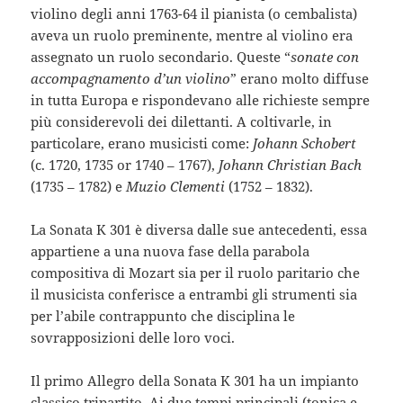
violino degli anni 1763-64 il pianista (o cembalista)
aveva un ruolo preminente, mentre al violino era
assegnato un ruolo secondario. Queste “
sonate con
accompagnamento d’un violino
” erano molto diffuse
in tutta Europa e rispondevano alle richieste sempre
più considerevoli dei dilettanti. A coltivarle, in
particolare, erano musicisti come:
Johann Schobert
(c. 1720, 1735 or 1740 – 1767),
Johann Christian Bach
(1735 – 1782) e
Muzio Clementi
(1752 – 1832).
La Sonata K 301 è diversa dalle sue antecedenti, essa
appartiene a una nuova fase della parabola
compositiva di Mozart sia per il ruolo paritario che
il musicista conferisce a entrambi gli strumenti sia
per l’abile contrappunto che disciplina le
sovrapposizioni delle loro voci.
Il primo Allegro della Sonata K 301 ha un impianto
classico tripartito. Ai due tempi principali (tonica e