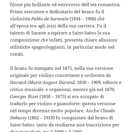
filone più brillante ed estroverso dell’età romantica.
Primo esecutore e dedicatario del brano fu il
violinista
Pablo de Sarasate
(1844 – 1908) che
all’epoca era agli inizi della sua carriera. Fu il
talento di Saraste a ispirare a Saint-Saëns la sua
composizione che infatti, presenta chiare allusioni
stilistiche spagnoleggianti, in particolar modo nel
rondò.
Il brano fu stampato nel 1875, nella sua versione
originale per violino concertante e orchestra da
Durand (
Marie-August Durand
, 1830 – 1909; editore e
critico musicale, e organista), mentre già nel 1870,
Georges Bizet
(1838 – 1875) si era occupato di
tradurlo per violino e pianoforte; questa versione
nel tempo divenne molto popolare. Anche
Claude
Debussy
(1862 – 1918) fu conquistato dal brano di
Saint-Saëns, tanto da studiarne una trascrizione per
due pianoforti, tra il 1889 e il 1890.