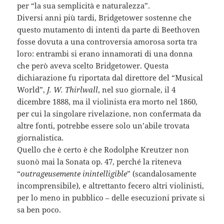
per “la sua semplicità e naturalezza”.
Diversi anni più tardi, Bridgetower sostenne che
questo mutamento di intenti da parte di Beethoven
fosse dovuta a una controversia amorosa sorta tra
loro: entrambi si erano innamorati di una donna
che però aveva scelto Bridgetower. Questa
dichiarazione fu riportata dal direttore del “Musical
World”,
J. W. Thirlwall
, nel suo giornale, il 4
dicembre 1888, ma il violinista era morto nel 1860,
per cui la singolare rivelazione, non confermata da
altre fonti, potrebbe essere solo un’abile trovata
giornalistica.
Quello che è certo è che Rodolphe Kreutzer non
suonò mai la Sonata op. 47, perché la riteneva
“
outrageusemente inintelligible
” (scandalosamente
incomprensibile), e altrettanto fecero altri violinisti,
per lo meno in pubblico – delle esecuzioni private si
sa ben poco.