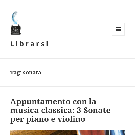
MENU
L i b r a r s i
E
WIDGET
Tag:
sonata
Appuntamento con la
musica classica: 3 Sonate
per piano e violino