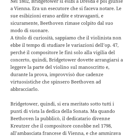
Nel 1802, Bridgetower si esibì a Dresda e poi giunse
a Vienna. Era un esecutore che si faceva notare. Le
sue esibizioni erano ardite e stravaganti, e
sicuramente, Beethoven rimase colpito dal suo
modo di suonare.
A titolo di curiosità, sappiamo che il violinista non
ebbe il tempo di studiare le variazioni dell’op. 47,
perché il compositore le finì solo alla vigilia del
concerto, quindi, Bridgetower dovette arrangiarsi a
leggere la parte del violino sul manoscritto e,
durante la prova, improvvisò due cadenze
virtuosistiche che spinsero Beethoven ad
abbracciarlo.
Bridgetower, quindi, si era meritato sotto tutti i
punti di vista la dedica della Sonata. Ma quando
Beethoven la pubblicò, il dedicatario divenne
Kreutzer che il compositore conobbe nel 1798,
all’ambasciata francese di Vienna, e che ammirava