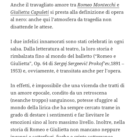
Anche il travagliato amore tra
Romeo Montecchi
e
Giulietta Capuleti
si presta alla definizione di opera
al nero: anche qui l’atmosfera da tragedia non
disattende le attese.
I due infelici innamorati sono stati celebrati in ogni
salsa. Dalla letteratura al teatro, la loro storia è
rimbalzata fino al mondo del balletto (“Romeo e
Giulietta”, Op. 64 di
Sergej Sergeevič Prokof’ev
,1891 –
1953) e, ovviamente, è transitata anche per l’opera.
In effetti, è impossibile che una vicenda che tratti di
un amore epocale, condito da un retroscena
(neanche troppo) sanguinoso, potesse sfuggire al
mondo della lirica che ha sempre cercato trame in
grado di destare i sentimenti e far lievitare le
emozioni sino al loro massimo livello. Inoltre, nella
storia di Romeo e Giulietta non mancano neppure
inganni e sotterfugi, fughe e cripte sotterranee,