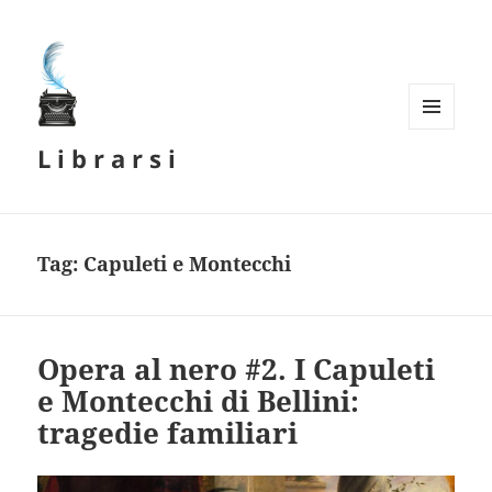
MENU
L i b r a r s i
E
WIDGET
Tag:
Capuleti e Montecchi
Opera al nero #2. I Capuleti
e Montecchi di Bellini:
tragedie familiari