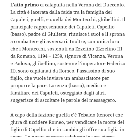
L’
atto primo
ci catapulta nella Verona del Duecento.
La città è lacerata dalla faida tra la famiglia dei
Capuleti, guelfi, e quella dei Montecchi, ghibellini. Il
principale rappresentante dei Capuleti, Capellio
(basso), padre di Giulietta, riunisce i suoi e li sprona
a combattere gli avversari. Inoltre, comunica loro
che i Montecchi, sostenuti da Ezzelino (Ezzelino III
da Romano, 1194 – 1259, signore di Vicenza, Verona
e Padova; ghibellino, sostenne l’imperatore Federico
II), sono capitanati da Romeo, l’assassino di suo
figlio, che vuole inviare un ambasciatore per
proporre la pace. Lorenzo (basso), medico e
familiare dei Capuleti, osteggiato dagli altri,
suggerisce di ascoltare le parole del messaggero.
A capo della fazione guelfa c’è Tebaldo (tenore) che
giura di uccidere Romeo, per vendicare la morte del
figlio di Capellio che in cambio gli offre sua figlia in
sposa. Le nozze saranno celebrate la sera stessa.