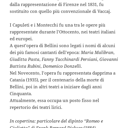
dalla rappresentazione di Firenze nel 1831, fu
sostituito con quello più convenzionale di Vaccaj.
I Capuleti e i Montecchi fu una tra le opere più
rappresentate durante l’Ottocento, nei teatri italiani
ed europei.
A quest’opera di Bellini sono legati i nomi di alcuni
dei più famosi cantanti dell’epoca:
Maria Malibran
,
Giuditta Pasta
,
Fanny Tacchinardi Persiani
,
Giovanni
Battista Rubini
,
Domenico Donzelli
.
Nel Novecento, l’opera fu rappresentata dapprima a
Catania (1935), per il centenario della morte di
Bellini, poi in altri teatri a iniziare dagli anni
Cinquanta.
Attualmente, essa occupa un posto fisso nel
repertorio dei teatri lirici.
In copertina: particolare del dipinto “Romeo e
Giulietta” di Frank Bernard Dicksee (1884)