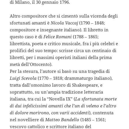
di Milano, il 30 gennaio 1796.
Altro compositore che si cimentò sulla vicenda degli
sfortunati amanti è
Nicola Vaccaj
(1790 – 1848;
compositore e insegnante italiano). Il libretto in
questo caso è di
Felice Romani
(1788 – 1865;
librettista, poeta e critico musicale, fra i più celebri e
prolifici del suo tempo: scrisse circa un centinaio di
libretti, per i massimi operisti italiani della prima
metà dell’Ottocento).
Per la stesura, l’autore si basò su una tragedia di
Luigi Scevola
(1770 – 1818; drammaturgo italiano),
tratta dall’omonimo lavoro di Shakespeare, e
soprattutto, su un’ampia tradizione letteraria
italiana, tra cui la “Novella IX” (
La sfortunata morte
di dui infelicissimi amanti che l’un di veleno e l’altro
di dolore morirono, con varii accidenti
), contenuta
nel novelliere di
Matteo Bandello
(1485 – 1561;
vescovo cattolico e scrittore italiano del