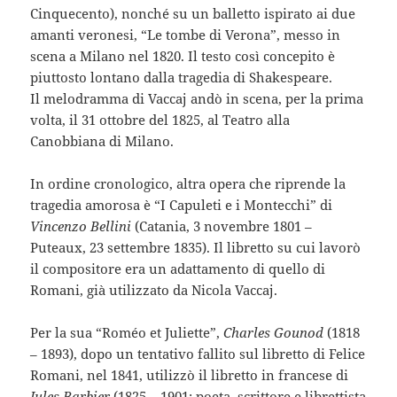
Cinquecento), nonché su un balletto ispirato ai due
amanti veronesi, “Le tombe di Verona”, messo in
scena a Milano nel 1820. Il testo così concepito è
piuttosto lontano dalla tragedia di Shakespeare.
Il melodramma di Vaccaj andò in scena, per la prima
volta, il 31 ottobre del 1825, al Teatro alla
Canobbiana di Milano.
In ordine cronologico, altra opera che riprende la
tragedia amorosa è “I Capuleti e i Montecchi” di
Vincenzo Bellini
(Catania, 3 novembre 1801 –
Puteaux, 23 settembre 1835). Il libretto su cui lavorò
il compositore era un adattamento di quello di
Romani, già utilizzato da Nicola Vaccaj.
Per la sua “Roméo et Juliette”,
Charles Gounod
(1818
– 1893), dopo un tentativo fallito sul libretto di Felice
Romani, nel 1841, utilizzò il libretto in francese di
Jules Barbier
(1825 – 1901; poeta, scrittore e librettista