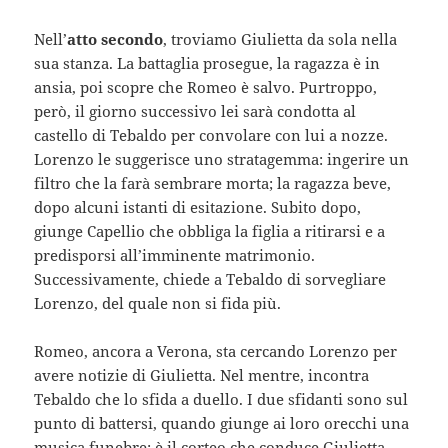
Nell’
atto secondo
, troviamo Giulietta da sola nella
sua stanza. La battaglia prosegue, la ragazza è in
ansia, poi scopre che Romeo è salvo. Purtroppo,
però, il giorno successivo lei sarà condotta al
castello di Tebaldo per convolare con lui a nozze.
Lorenzo le suggerisce uno stratagemma: ingerire un
filtro che la farà sembrare morta; la ragazza beve,
dopo alcuni istanti di esitazione. Subito dopo,
giunge Capellio che obbliga la figlia a ritirarsi e a
predisporsi all’imminente matrimonio.
Successivamente, chiede a Tebaldo di sorvegliare
Lorenzo, del quale non si fida più.
Romeo, ancora a Verona, sta cercando Lorenzo per
avere notizie di Giulietta. Nel mentre, incontra
Tebaldo che lo sfida a duello. I due sfidanti sono sul
punto di battersi, quando giunge ai loro orecchi una
musica funebre: è il corteo che conduce Giulietta