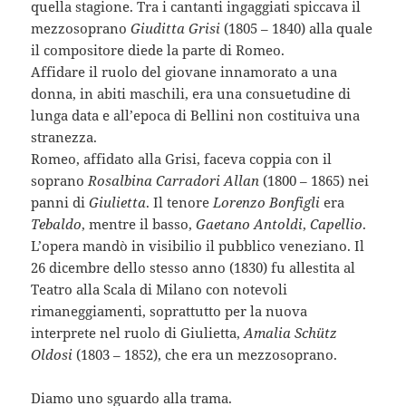
quella stagione. Tra i cantanti ingaggiati spiccava il
mezzosoprano
Giuditta Grisi
(1805 – 1840) alla quale
il compositore diede la parte di Romeo.
Affidare il ruolo del giovane innamorato a una
donna, in abiti maschili, era una consuetudine di
lunga data e all’epoca di Bellini non costituiva una
stranezza.
Romeo, affidato alla Grisi, faceva coppia con il
soprano
Rosalbina Carradori Allan
(1800 – 1865) nei
panni di
Giulietta
. Il tenore
Lorenzo Bonfigli
era
Tebaldo
, mentre il basso,
Gaetano Antoldi
,
Capellio
.
L’opera mandò in visibilio il pubblico veneziano. Il
26 dicembre dello stesso anno (1830) fu allestita al
Teatro alla Scala di Milano con notevoli
rimaneggiamenti, soprattutto per la nuova
interprete nel ruolo di Giulietta,
Amalia Schütz
Oldosi
(1803 – 1852), che era un mezzosoprano.
Diamo uno sguardo alla trama.