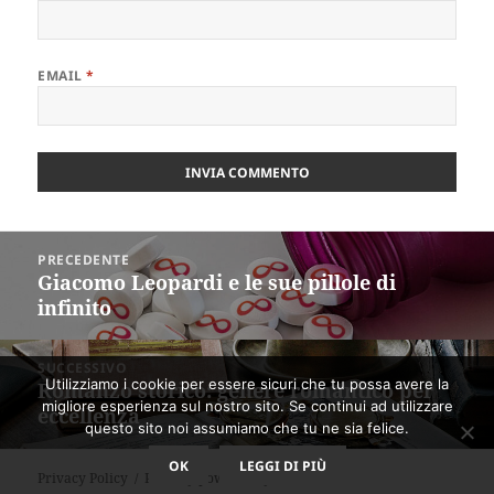
EMAIL
*
Navigazione
PRECEDENTE
articoli
Giacomo Leopardi e le sue pillole di
Articolo
infinito
precedente:
SUCCESSIVO
Utilizziamo i cookie per essere sicuri che tu possa avere la
Romanzo storico: genere romantico per
Articolo
migliore esperienza sul nostro sito. Se continui ad utilizzare
eccellenza
successivo:
questo sito noi assumiamo che tu ne sia felice.
OK
LEGGI DI PIÙ
Privacy Policy
Proudly powered by WordPress