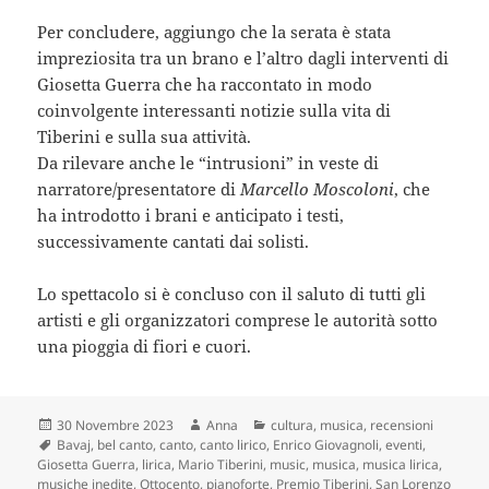
Per concludere, aggiungo che la serata è stata
impreziosita tra un brano e l’altro dagli interventi di
Giosetta Guerra che ha raccontato in modo
coinvolgente interessanti notizie sulla vita di
Tiberini e sulla sua attività.
Da rilevare anche le “intrusioni” in veste di
narratore/presentatore di
Marcello Moscoloni
, che
ha introdotto i brani e anticipato i testi,
successivamente cantati dai solisti.
Lo spettacolo si è concluso con il saluto di tutti gli
artisti e gli organizzatori comprese le autorità sotto
una pioggia di fiori e cuori.
Scritto
Autore
Categorie
30 Novembre 2023
Anna
cultura
,
musica
,
recensioni
il
Tag
Bavaj
,
bel canto
,
canto
,
canto lirico
,
Enrico Giovagnoli
,
eventi
,
Giosetta Guerra
,
lirica
,
Mario Tiberini
,
music
,
musica
,
musica lirica
,
musiche inedite
,
Ottocento
,
pianoforte
,
Premio Tiberini
,
San Lorenzo