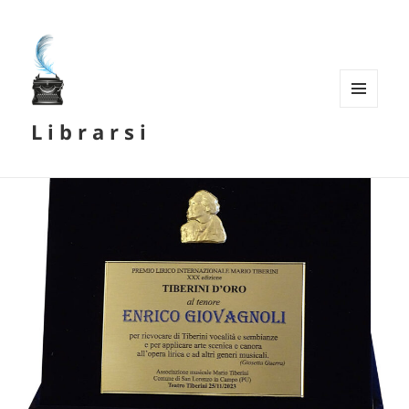
MENU
L i b r a r s i
E
WIDGET