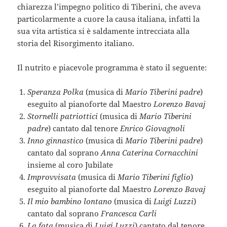
chiarezza l’impegno politico di Tiberini, che aveva
particolarmente a cuore la causa italiana, infatti la
sua vita artistica si è saldamente intrecciata alla
storia del Risorgimento italiano.
Il nutrito e piacevole programma è stato il seguente:
Speranza Polka
(musica di
Mario Tiberini padre
)
eseguito al pianoforte dal Maestro
Lorenzo Bavaj
Stornelli patriottici
(musica di
Mario Tiberini
padre
) cantato dal tenore
Enrico Giovagnoli
Inno ginnastico
(musica di
Mario Tiberini padre
)
cantato dal soprano
Anna Caterina Cornacchini
insieme al coro Jubilate
Improvvisata
(musica di
Mario Tiberini figlio
)
eseguito al pianoforte dal Maestro
Lorenzo Bavaj
Il mio bambino lontano
(musica di
Luigi Luzzi
)
cantato dal soprano
Francesca Carli
La fata
(musica di
Luigi Luzzi
) cantato dal tenore