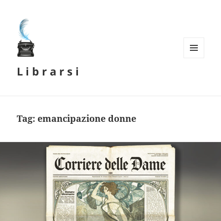
MENU
L i b r a r s i
E
WIDGET
Tag:
emancipazione donne