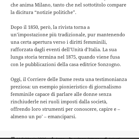
che anima Milano, tanto che nel sottotitolo compare
la dicitura “notizie politiche”.
Dopo il 1850, però, la rivista torna a
un’impostazione più tradizionale, pur mantenendo
una certa apertura verso i diritti femminili,
rafforzata dagli eventi dell’Unità d’Italia. La sua
lunga storia termina nel 1875, quando viene fusa
con le pubblicazioni della casa editrice Sonzogno.
Oggi, il Corriere delle Dame resta una testimonianza
preziosa: un esempio pionieristico di giornalismo
femminile capace di parlare alle donne senza
rinchiuderle nei ruoli imposti dalla società,
offrendo loro strumenti per conoscere, capire e –
almeno un po’ – emanciparsi.
Scritto
Autore
Categorie
Tag
11 Febbraio 2026
Anna
cultura
,
lettura
Arienti
,