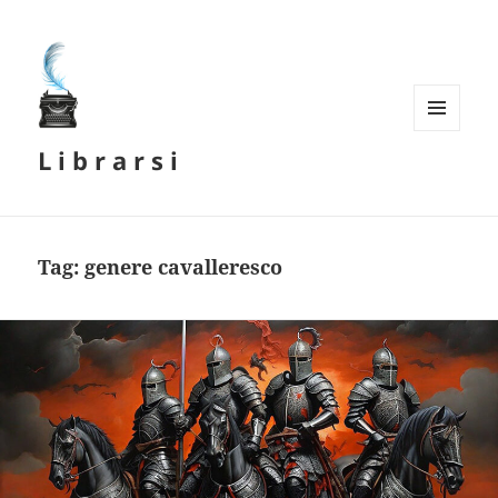
MENU
L i b r a r s i
E
WIDGET
Tag:
genere cavalleresco