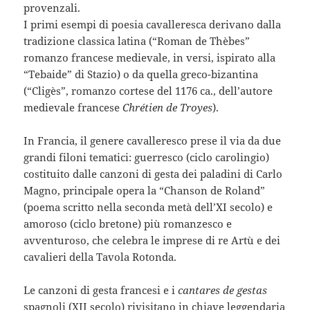
provenzali.
I primi esempi di poesia cavalleresca derivano dalla
tradizione classica latina (“Roman de Thèbes”
romanzo francese medievale, in versi, ispirato alla
“Tebaide” di Stazio) o da quella greco-bizantina
(“Cligès”, romanzo cortese del 1176 ca., dell’autore
medievale francese
Chrétien de Troyes
).
In Francia, il genere cavalleresco prese il via da due
grandi filoni tematici: guerresco (ciclo carolingio)
costituito dalle canzoni di gesta dei paladini di Carlo
Magno, principale opera la “Chanson de Roland”
(poema scritto nella seconda metà dell’XI secolo) e
amoroso (ciclo bretone) più romanzesco e
avventuroso, che celebra le imprese di re Artù e dei
cavalieri della Tavola Rotonda.
Le canzoni di gesta francesi e i
cantares de gestas
spagnoli (XII secolo) rivisitano in chiave leggendaria