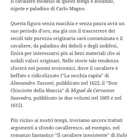
Il cavaliere modello di questi tempi è
Rolando
,
nipote e paladino di Carlo Magno.
Questa figura senza macchia e senza paura avrà un
suo periodo d’oro, ma già con il trascorrere dei
secoli tale purezza originaria sarà contaminata e il
cavaliere, da paladino dei deboli e degli indifesi,
finirà per interessarsi più ai beni materiali che ai
nobili valori originari. Nelle storie tale tendenza
sfocerà nei poemi eroicomici, dove il cavaliere è
beffato e ridicolizzato (“La secchia rapita” di
Alessandro Tassoni
, pubblicato nel 1622; il “Don
Chisciotte della Mancia” di
Miguel de Cervantes
Saavedra
, pubblicato in due volumi nel 1605 e nel
1615).
Più vicino ai nostri tempi, troviamo ancora trattati
argomenti a sfondo cavalleresco, ad esempio, nel
romanzo fantastico “Il cavaliere inesistente” di
Italo