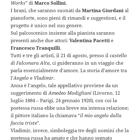
Works
” di
Marco Sollini
.
I brani, che saranno suonati da
Martina Giordani
al
pianoforte, sono pieni di rimandi e suggestioni, e il
progetto è unico nel suo genere.
Sul palcoscenico insieme alla pianista saranno
presenti anche due attori:
Valentina Pacetti
e
Francesco Tranquilli
.
Tutti e tre gli artisti, il 21 di agosto, presso il
castello
di Falconara Alta
, ci guideranno in un viaggio che
parla essenzialmente d’amore. La storia d’amore tra
l’
Angelo
e
Vladimir
.
Anna è l’angelo, tale appellativo proviene da un
suggerimento di
Amedeo Modigliani
(Livorno, 12
luglio 1884 – Parigi, 24 gennaio 1920), con cui la
poetessa russa ebbe una breve ma intensa relazione;
il pittore italiano la chiamava “
il mio angelo dalla
faccia triste
”.
Vladimir, invece, simboleggia tre degli uomini che la
poetessa russa ha amato e che hanno segnato