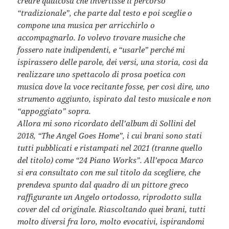
creare qualcosa che invertisse il percorso
“tradizionale”, che parte dal testo e poi sceglie o
compone una musica per arricchirlo o
accompagnarlo. Io volevo trovare musiche che
fossero nate indipendenti, e “usarle” perché mi
ispirassero delle parole, dei versi, una storia, così da
realizzare uno spettacolo di prosa poetica con
musica dove la voce recitante fosse, per così dire, uno
strumento aggiunto, ispirato dal testo musicale e non
“appoggiato” sopra.
Allora mi sono ricordato dell’album di Sollini del
2018, “The Angel Goes Home”, i cui brani sono stati
tutti pubblicati e ristampati nel 2021 (tranne quello
del titolo) come “24 Piano Works”. All’epoca Marco
si era consultato con me sul titolo da scegliere, che
prendeva spunto dal quadro di un pittore greco
raffigurante un Angelo ortodosso, riprodotto sulla
cover del cd originale. Riascoltando quei brani, tutti
molto diversi fra loro, molto evocativi, ispirandomi