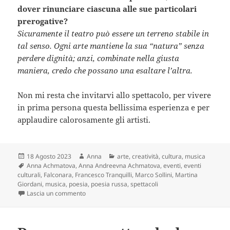
dover rinunciare ciascuna alle sue particolari
prerogative?
Sicuramente il teatro può essere un terreno stabile in
tal senso. Ogni arte mantiene la sua “natura” senza
perdere dignità; anzi, combinate nella giusta
maniera, credo che possano una esaltare l’altra.
Non mi resta che invitarvi allo spettacolo, per vivere
in prima persona questa bellissima esperienza e per
applaudire calorosamente gli artisti.
Scritto
Autore
Categorie
18 Agosto 2023
Anna
arte
,
creatività
,
cultura
,
musica
il
Tag
Anna Achmatova
,
Anna Andreevna Achmatova
,
eventi
,
eventi
culturali
,
Falconara
,
Francesco Tranquilli
,
Marco Sollini
,
Martina
Giordani
,
musica
,
poesia
,
poesia russa
,
spettacoli
su Poesia e musica: Anna Achmatova e “Il Ritorno d
Lascia un commento