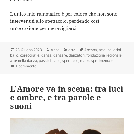
L’unico mio rammarico è per coloro che non sono
intervenuti allo spettacolo, perdendo così
un’occasione per meravigliarsi.
Scritto
Autore
Categorie
Tag
23 Giugno 2023
Anna
arte
Ancona
,
arte
,
ballerini
,
il
ballo
,
coreografie
,
danza
,
danzare
,
danzatori
,
fondazione regionale
arte nella danza
,
passi di ballo
,
spettacoli
,
teatro sperimentale
su Danza: uno spettacolo da ricordare
1 commento
L’Amore va in scena: tra luci
e ombre, e tra parole e
suoni