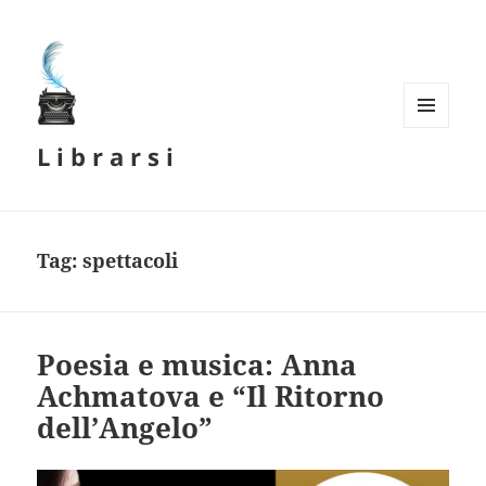
MENU
L i b r a r s i
E
WIDGET
Tag:
spettacoli
Poesia e musica: Anna
Achmatova e “Il Ritorno
dell’Angelo”