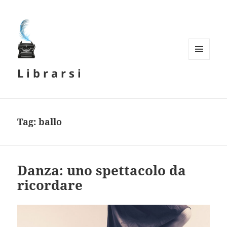
MENU
L i b r a r s i
E
WIDGET
Tag:
ballo
Danza: uno spettacolo da
ricordare