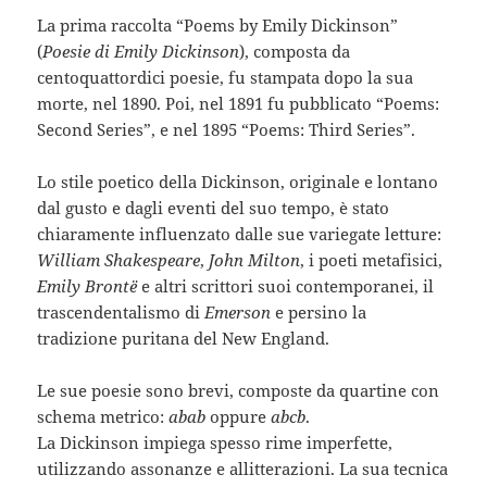
La prima raccolta “Poems by Emily Dickinson”
(
Poesie di Emily Dickinson
), composta da
centoquattordici poesie, fu stampata dopo la sua
morte, nel 1890. Poi, nel 1891 fu pubblicato “Poems:
Second Series”, e nel 1895 “Poems: Third Series”.
Lo stile poetico della Dickinson, originale e lontano
dal gusto e dagli eventi del suo tempo, è stato
chiaramente influenzato dalle sue variegate letture:
William Shakespeare
,
John Milton
, i poeti metafisici,
Emily Brontë
e altri scrittori suoi contemporanei, il
trascendentalismo di
Emerson
e persino la
tradizione puritana del New England.
Le sue poesie sono brevi, composte da quartine con
schema metrico:
abab
oppure
abcb
.
La Dickinson impiega spesso rime imperfette,
utilizzando assonanze e allitterazioni. La sua tecnica