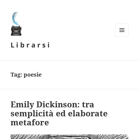
MENU
L i b r a r s i
E
WIDGET
Tag:
poesie
Emily Dickinson: tra
semplicità ed elaborate
metafore