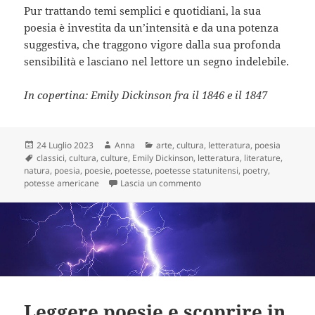
Pur trattando temi semplici e quotidiani, la sua
poesia è investita da un’intensità e da una potenza
suggestiva, che traggono vigore dalla sua profonda
sensibilità e lasciano nel lettore un segno indelebile.
In copertina: Emily Dickinson fra il 1846 e il 1847
Scritto
Autore
Categorie
24 Luglio 2023
Anna
arte
,
cultura
,
letteratura
,
poesia
il
Tag
classici
,
cultura
,
culture
,
Emily Dickinson
,
letteratura
,
literature
,
natura
,
poesia
,
poesie
,
poetesse
,
poetesse statunitensi
,
poetry
,
su Emily Dickinson: tra semp
potesse americane
Lascia un commento
Leggere poesie e scoprire in