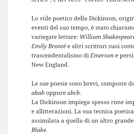
Lo stile poetico della Dickinson, origi
eventi del suo tempo, è stato chiaram
variegate letture:
William Shakespear
Emily Brontë
e altri scrittori suoi con
trascendentalismo di
Emerson
e persi
New England.
Le sue poesie sono brevi, composte d
abab
oppure
abcb
.
La Dickinson impiega spesso rime imp
e allitterazioni. La sua tecnica poetica
assimilata a quella di un altro grand
Blake
.