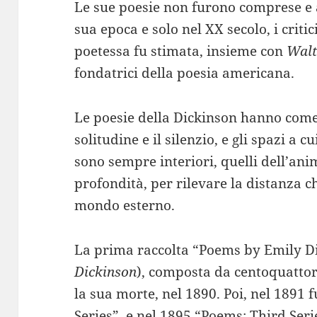
Le sue poesie non furono comprese e a
sua epoca e solo nel XX secolo, i criti
poetessa fu stimata, insieme con
Wal
fondatrici della poesia americana.
Le poesie della Dickinson hanno come 
solitudine e il silenzio, e gli spazi a 
sono sempre interiori, quelli dell’a
profondità, per rilevare la distanza c
mondo esterno.
La prima raccolta “Poems by Emily Di
Dickinson
), composta da centoquattor
la sua morte, nel 1890. Poi, nel 1891
Series”, e nel 1895 “Poems: Third Seri