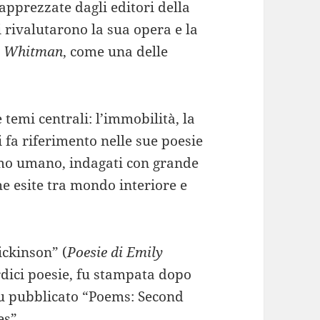
pprezzate dagli editori della
ci rivalutarono la sua opera e la
t Whitman
, come una delle
temi centrali: l’immobilità, la
cui fa riferimento nelle sue poesie
nimo umano, indagati con grande
he esite tra mondo interiore e
ckinson” (
Poesie di Emily
dici poesie, fu stampata dopo
 fu pubblicato “Poems: Second
es”.