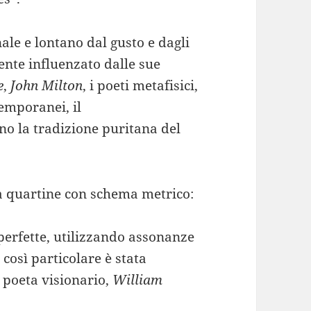
nale e lontano dal gusto e dagli
ente influenzato dalle sue
e
,
John Milton
, i poeti metafisici,
temporanei, il
no la tradizione puritana del
a quartine con schema metrico:
erfette, utilizzando assonanze
 così particolare è stata
e poeta visionario,
William