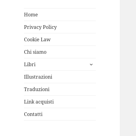
Home
Privacy Policy
Cookie Law
Chi siamo
apri
Libri
i
menù
Illustrazioni
child
Traduzioni
Link acquisti
Contatti