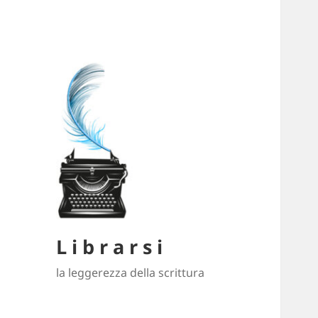
L i b r a r s i
la leggerezza della scrittura