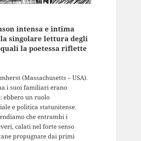
nson intensa e intima
 la singolare lettura degli
quali la poetessa riflette
mherst (Massachusetts – USA).
a i suoi familiari erano
e: ebbero un ruolo
ale e politica statunitense.
rendiamo che entrambi i
eri, calati nel forte senso
ritane propugnate dai primi