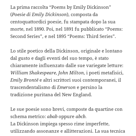
La prima raccolta “Poems by Emily Dickinson”
(
Poesie di Emily Dickinson
), composta da
centoquattordici poesie, fu stampata dopo la sua
morte, nel 1890. Poi, nel 1891 fu pubblicato “Poems:
Second Series”, e nel 1895 “Poems: Third Series”.
Lo stile poetico della Dickinson, originale e lontano
dal gusto e dagli eventi del suo tempo, è stato
chiaramente influenzato dalle sue variegate letture:
William Shakespeare
,
John Milton
, i poeti metafisici,
Emily Brontë
e altri scrittori suoi contemporanei, il
trascendentalismo di
Emerson
e persino la
tradizione puritana del New England.
Le sue poesie sono brevi, composte da quartine con
schema metrico:
abab
oppure
abcb
.
La Dickinson impiega spesso rime imperfette,
utilizzando assonanze e allitterazioni. La sua tecnica