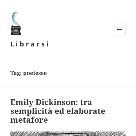
MENU
L i b r a r s i
E
WIDGET
Tag:
poetesse
Emily Dickinson: tra
semplicità ed elaborate
metafore