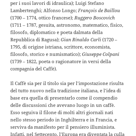
per i suoi lavori di idraulica); Luigi Stefano
Lambertenghi; Alfonso Longo;
François de Baillou
(1700 – 1774, ottico francese);
Ruggero Boscovich
(1711 – 1787, gesuita, astronomo, matematico, fisico,
filosofo, diplomatico e poeta dalmata della
Repubblica di Ragusa);
Gian Rinaldo Carli
(1720 –
1795, di origine istriana, scrittore, economista,
filosofo, storico e numismatico);
Giuseppe Colpani
(1739 – 1822, poeta o ragionatore in versi della
compagnia del Caffè).
Il Caffè sia per il titolo sia per l’impostazione risulta
del tutto nuovo nella tradizione italiana, e l’idea di
base era quella di presentarlo come il compendio
delle discussioni che avevano luogo in un caffè.
Esso seguiva il filone di molti altri giornali nati
nello stesso periodo in Inghilterra e in Francia, e
serviva da manifesto per il pensiero illuminista.
Infatti, nel Settecento, l’Europa era diventata la culla