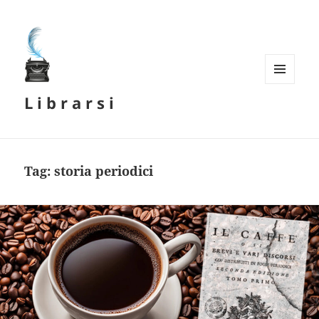
MENU
L i b r a r s i
E
WIDGET
Tag:
storia periodici