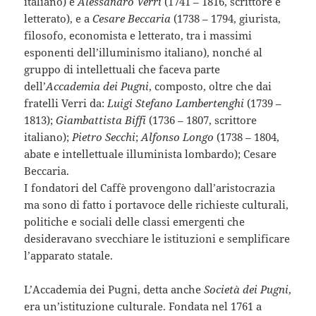
italiano) e
Alessandro Verri
(1741 – 1816, scrittore e
letterato), e a
Cesare Beccaria
(1738 – 1794, giurista,
filosofo, economista e letterato, tra i massimi
esponenti dell’illuminismo italiano), nonché al
gruppo di intellettuali che faceva parte
dell’
Accademia dei Pugni
, composto, oltre che dai
fratelli Verri da:
Luigi Stefano Lambertenghi
(1739 –
1813);
Giambattista Biffi
(1736 – 1807, scrittore
italiano);
Pietro Secchi
;
Alfonso Longo
(1738 – 1804,
abate e intellettuale illuminista lombardo); Cesare
Beccaria.
I fondatori del Caffè provengono dall’aristocrazia
ma sono di fatto i portavoce delle richieste culturali,
politiche e sociali delle classi emergenti che
desideravano svecchiare le istituzioni e semplificare
l’apparato statale.
L’Accademia dei Pugni, detta anche
Società dei Pugni
,
era un’istituzione culturale. Fondata nel 1761 a