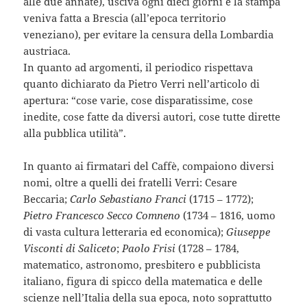
alle due annate), usciva ogni dieci giorni e la stampa
veniva fatta a Brescia (all’epoca territorio
veneziano), per evitare la censura della Lombardia
austriaca.
In quanto ad argomenti, il periodico rispettava
quanto dichiarato da Pietro Verri nell’articolo di
apertura: “cose varie, cose disparatissime, cose
inedite, cose fatte da diversi autori, cose tutte dirette
alla pubblica utilità”.
In quanto ai firmatari del Caffè, compaiono diversi
nomi, oltre a quelli dei fratelli Verri: Cesare
Beccaria;
Carlo Sebastiano Franci
(1715 – 1772);
Pietro Francesco Secco Comneno
(1734 – 1816, uomo
di vasta cultura letteraria ed economica);
Giuseppe
Visconti di Saliceto
;
Paolo Frisi
(1728 – 1784,
matematico, astronomo, presbitero e pubblicista
italiano, figura di spicco della matematica e delle
scienze nell’Italia della sua epoca, noto soprattutto