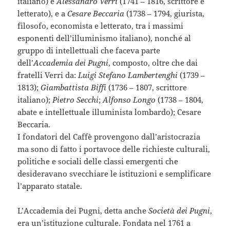
italiano) e
Alessandro Verri
(1741 – 1816, scrittore e
letterato), e a
Cesare Beccaria
(1738 – 1794, giurista,
filosofo, economista e letterato, tra i massimi
esponenti dell’illuminismo italiano), nonché al
gruppo di intellettuali che faceva parte
dell’
Accademia dei Pugni
, composto, oltre che dai
fratelli Verri da:
Luigi Stefano Lambertenghi
(1739 –
1813);
Giambattista Biffi
(1736 – 1807, scrittore
italiano);
Pietro Secchi
;
Alfonso Longo
(1738 – 1804,
abate e intellettuale illuminista lombardo); Cesare
Beccaria.
I fondatori del Caffè provengono dall’aristocrazia
ma sono di fatto i portavoce delle richieste culturali,
politiche e sociali delle classi emergenti che
desideravano svecchiare le istituzioni e semplificare
l’apparato statale.
L’Accademia dei Pugni, detta anche
Società dei Pugni
,
era un’istituzione culturale. Fondata nel 1761 a