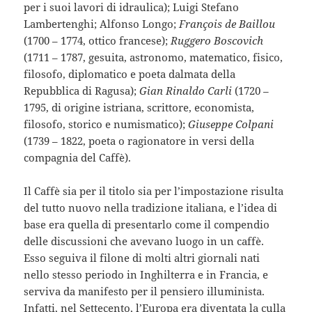
per i suoi lavori di idraulica); Luigi Stefano
Lambertenghi; Alfonso Longo;
François de Baillou
(1700 – 1774, ottico francese);
Ruggero Boscovich
(1711 – 1787, gesuita, astronomo, matematico, fisico,
filosofo, diplomatico e poeta dalmata della
Repubblica di Ragusa);
Gian Rinaldo Carli
(1720 –
1795, di origine istriana, scrittore, economista,
filosofo, storico e numismatico);
Giuseppe Colpani
(1739 – 1822, poeta o ragionatore in versi della
compagnia del Caffè).
Il Caffè sia per il titolo sia per l’impostazione risulta
del tutto nuovo nella tradizione italiana, e l’idea di
base era quella di presentarlo come il compendio
delle discussioni che avevano luogo in un caffè.
Esso seguiva il filone di molti altri giornali nati
nello stesso periodo in Inghilterra e in Francia, e
serviva da manifesto per il pensiero illuminista.
Infatti, nel Settecento, l’Europa era diventata la culla