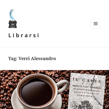
MENU
L i b r a r s i
E
WIDGET
Tag:
Verri Alessandro