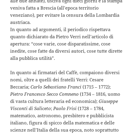
alle due annate), usciva ogni dieci giorni e la stampa
veniva fatta a Brescia (all’epoca territorio
veneziano), per evitare la censura della Lombardia
austriaca.
In quanto ad argomenti, il periodico rispettava
quanto dichiarato da Pietro Verri nell’articolo di
apertura: “cose varie, cose disparatissime, cose
inedite, cose fatte da diversi autori, cose tutte dirette
alla pubblica utilità”.
In quanto ai firmatari del Caffè, compaiono diversi
nomi, oltre a quelli dei fratelli Verri: Cesare
Beccaria;
Carlo Sebastiano Franci
(1715 – 1772);
Pietro Francesco Secco Comneno
(1734 – 1816, uomo
di vasta cultura letteraria ed economica);
Giuseppe
Visconti di Saliceto
;
Paolo Frisi
(1728 – 1784,
matematico, astronomo, presbitero e pubblicista
italiano, figura di spicco della matematica e delle
scienze nell’Italia della sua epoca, noto soprattutto