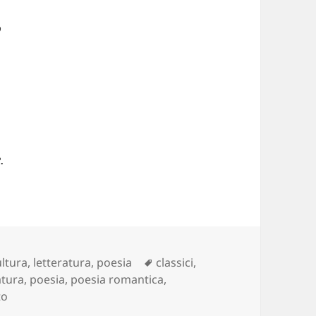
o
.
Tag
ultura
,
letteratura
,
poesia
classici
,
atura
,
poesia
,
poesia romantica
,
su Giacomo Leopardi e le sue pillole di infinito
to