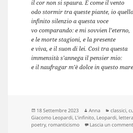
il cor non si spaura. E come il vento
odo stormir tra queste piante, io quell
infinito silenzio a questa voce
vo comparando: e mi sovvien l’eterno,
e le morte stagioni, e la presente
e viva, e il suon di lei. Così tra questa
immensità s’annega il pensier mio:
e il naufragar m’è dolce in questo mare
Scritto
Autore
Categorie
18 Settembre 2023
Anna
classici
,
c
il
Giacomo Leopardi
,
L'infinito
,
Leopardi
,
letter
poetry
,
romanticismo
Lascia un commen