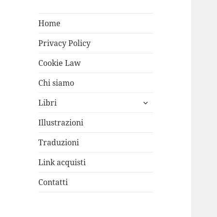
Home
Privacy Policy
Cookie Law
Chi siamo
apri
Libri
i
menù
Illustrazioni
child
Traduzioni
Link acquisti
Contatti