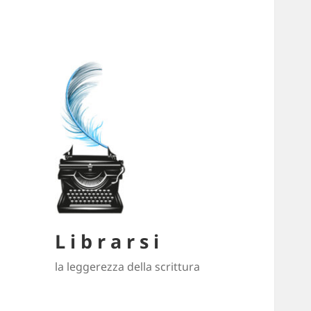
L i b r a r s i
la leggerezza della scrittura